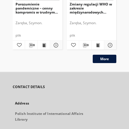
Porozumienie
Zmiany regulacji WHO w
Mi
pandemiczne – cenny
zakresie
po
kompromis w trudnym
międzynarodowych
CO
czasie dla WHO
zagrożeń dla zdrowia
publicznego
Zaręba, Szymon.
Zaręba, Szymon.
Ben
plik
plik
plik
More
CONTACT DETAILS
Address
Polish Institute of International Affairs
Library