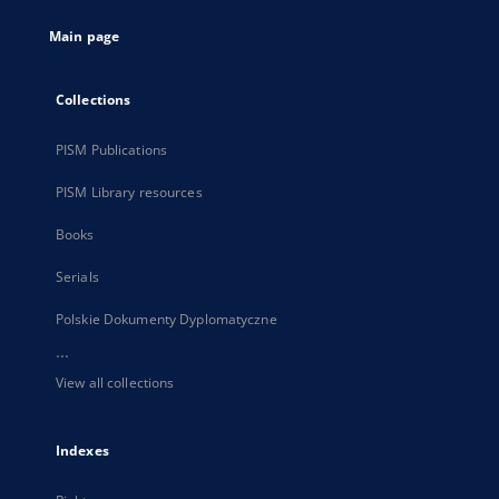
tab
Main page
Collections
PISM Publications
PISM Library resources
Books
Serials
Polskie Dokumenty Dyplomatyczne
...
View all collections
Indexes