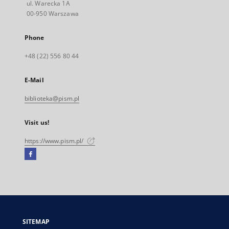
ul. Warecka 1A
00-950 Warszawa
Phone
+48 (22) 556 80 44
E-Mail
biblioteka@pism.pl
Visit us!
https://www.pism.pl/
Facebook
External
link,
will
open
in
a
SITEMAP
new