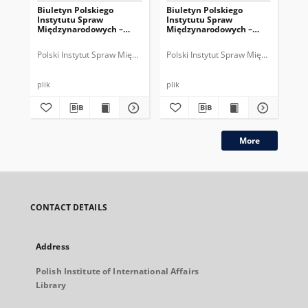
Biuletyn Polskiego
Biuletyn Polskiego
Biu
Instytutu Spraw
Instytutu Spraw
In
Międzynarodowych –
Międzynarodowych –
Mi
wykaz tytułów za 2005 r.
wykaz tytułów za 2002 r.
wyk
Polski Instytut Spraw Międzynarodowych.
Polski Instytut Spraw Międzynarodow
Pol
plik
plik
plik
More
CONTACT DETAILS
Address
Polish Institute of International Affairs
Library