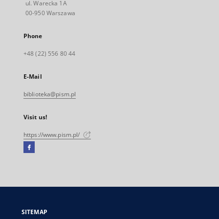
ul. Warecka 1A
00-950 Warszawa
Phone
+48 (22) 556 80 44
E-Mail
biblioteka@pism.pl
Visit us!
https://www.pism.pl/
Facebook
External
link,
will
open
in
a
SITEMAP
new