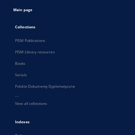
tab
Main page
Collections
PISM Publications
PISM Library resources
Books
Serials
Polskie Dokumenty Dyplomatyczne
...
View all collections
Indexes