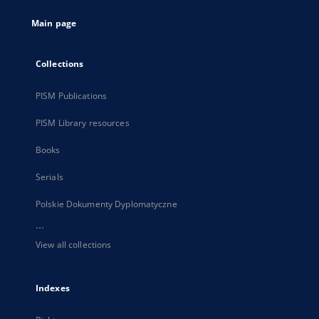
tab
Main page
Collections
PISM Publications
PISM Library resources
Books
Serials
Polskie Dokumenty Dyplomatyczne
...
View all collections
Indexes