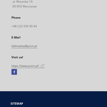
ul. Warecka 1A
00-950 Warszawa
Phone
+48 (22) 556 80 44
E-Mail
biblioteka@pism.pl
Visit us!
https://www.pism.pl/
Facebook
External
link,
will
open
in
a
SITEMAP
new