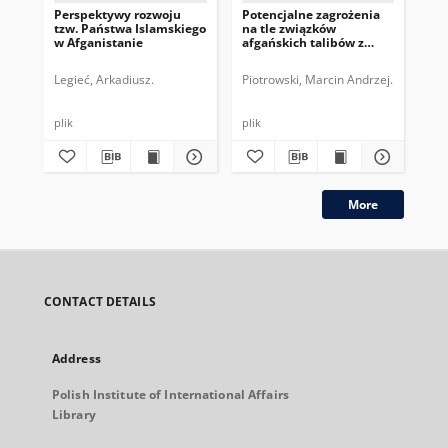
Perspektywy rozwoju
Potencjalne zagrożenia
Re
tzw. Państwa Islamskiego
na tle związków
ko
w Afganistanie
afgańskich talibów z
wł
siatką Al-Kaidy
prz
Legieć, Arkadiusz.
Piotrowski, Marcin Andrzej.
Kug
plik
plik
plik
More
CONTACT DETAILS
Address
Polish Institute of International Affairs
Library