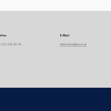
efon
E-Mail
 (22) 556 80 44
biblioteka@pism.pl