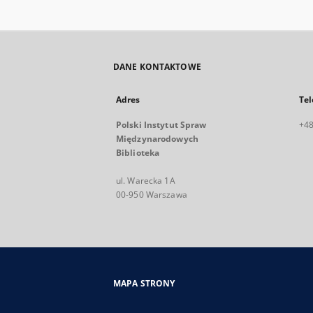
DANE KONTAKTOWE
Adres
Tel
Polski Instytut Spraw
+48
Międzynarodowych
Biblioteka
ul. Warecka 1A
00-950 Warszawa
MAPA STRONY