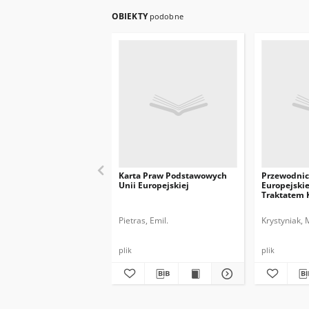
OBIEKTY
podobne
Karta Praw Podstawowych
Przewodnic
Unii Europejskiej
Europejskie
Traktatem 
UE
Pietras, Emil.
Krystyniak, 
plik
plik