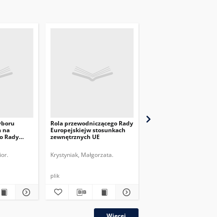
yboru
Rola przewodniczącego Rady
W stronę jednolitego 
a na
Europejskiejw stosunkach
danych w Unii Europej
o Rady
zewnętrznych UE
or.
Krystyniak, Małgorzata.
Makowska, Marta.
plik
plik
Więcej