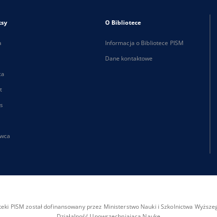
ksy
O Bibliotece
a
Informacja o Bibliotece PISM
Dane kontaktowe
ca
t
s
wca
ioteki PISM został dofinansowany przez Ministerstwo Nauki i Szkolnictwa Wyżs
Działalność Upowszechniająca Naukę