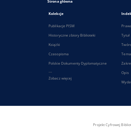
Strona główna
Kolekcje
Inde
Publikacje PISM
Praw
Historyczne zbiory Biblioteki
Tytuł
Książki
Twór
Czasopisma
Tema
Polskie Dokumenty Dyplomatyczne
Zakre
...
Opis
Zobacz więcej
Wyda
Projekt Cyfrowej Bibl