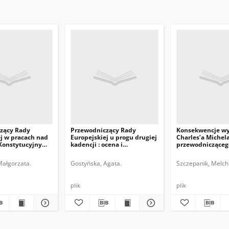
zący Rady
Przewodniczący Rady
Konsekwencje w
j w pracach nad
Europejskiej u progu drugiej
Charles’a Michel
Konstytucyjnym
kadencji : ocena i
przewodnicząceg
perspektywy
Europejskiej
Małgorzata.
Gostyńska, Agata.
Szczepanik, Melchi
plik
plik