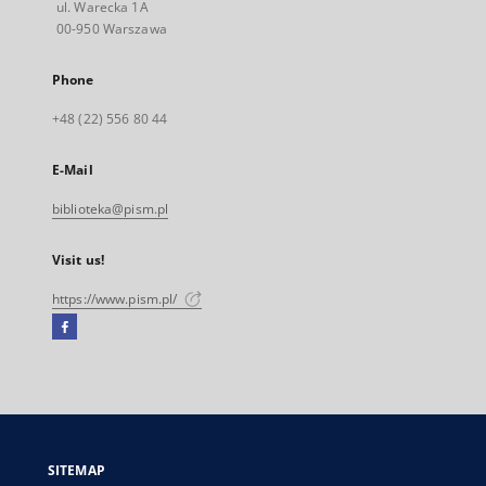
ul. Warecka 1A
00-950 Warszawa
Phone
+48 (22) 556 80 44
E-Mail
biblioteka@pism.pl
Visit us!
https://www.pism.pl/
Facebook
External
link,
will
open
in
a
SITEMAP
new