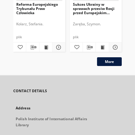
Reforma Europejskiego
Sukces Ukrainy w
Pr
Trybunału Praw
sprawach przeciw Rosji
eu
Człowieka
przed Europejskim
orz
Trybunałem Praw
do
Człowieka
kl
Kolarz, Stefania.
Zaręba, Szymon.
Zar
plik
plik
plik
More
CONTACT DETAILS
Address
Polish Institute of International Affairs
Library