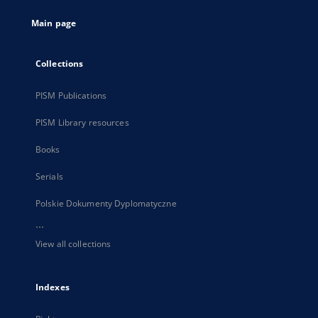
tab
Main page
Collections
PISM Publications
PISM Library resources
Books
Serials
Polskie Dokumenty Dyplomatyczne
...
View all collections
Indexes