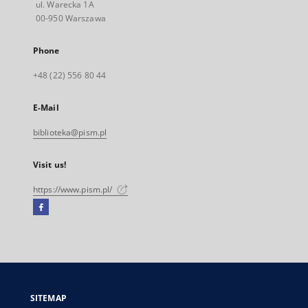
ul. Warecka 1A
00-950 Warszawa
Phone
+48 (22) 556 80 44
E-Mail
biblioteka@pism.pl
Visit us!
https://www.pism.pl/
Facebook
External
link,
will
open
in
a
SITEMAP
new