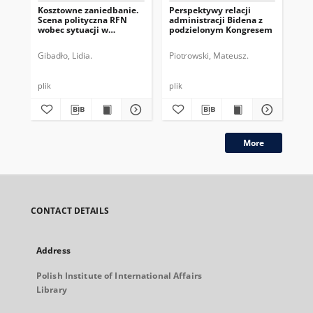
Kosztowne zaniedbanie.
Perspektywy relacji
Prz
Scena polityczna RFN
administracji Bidena z
wła
wobec sytuacji w
podzielonym Kongresem
ko
Afganistanie
Gibadło, Lidia.
Piotrowski, Mateusz.
Lor
plik
plik
plik
More
CONTACT DETAILS
Address
Polish Institute of International Affairs
Library