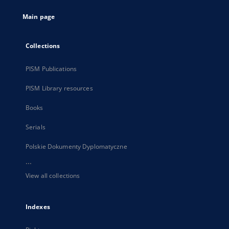
tab
Main page
Collections
PISM Publications
PISM Library resources
Books
Serials
Polskie Dokumenty Dyplomatyczne
...
View all collections
Indexes