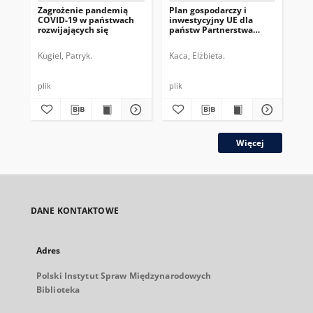
Zagrożenie pandemią
Plan gospodarczy i
Akc
COVID-19 w państwach
inwestycyjny UE dla
pr
rozwijających się
państw Partnerstwa
Izr
Wschodniego
Kugiel, Patryk.
Kaca, Elżbieta.
Woj
plik
plik
plik
Więcej
DANE KONTAKTOWE
Adres
Polski Instytut Spraw Międzynarodowych
Biblioteka