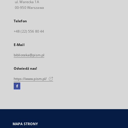
ul. Warecka 1A
00-950 Warszawa
Telefon
+48 (22) 556 80 44
E-Mail
biblioteka@pism.pl
Odwiedź nas!
https://www.pism.pl/
Facebook
Link
zewnętrzny,
otworzy
się
w
nowej
MAPA STRONY
karcie