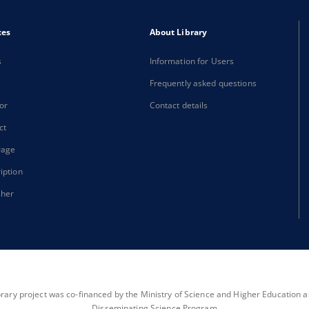
xes
About Library
s
Information for Users
Frequently asked questions
or
Contact details
ct
rage
iption
sher
brary project was co-financed by the Ministry of Science and Higher Education as 
Disseminating Science Program