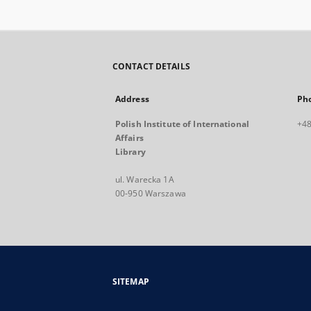
CONTACT DETAILS
Address
Ph
Polish Institute of International
+48
Affairs
Library
ul. Warecka 1A
00-950 Warszawa
SITEMAP