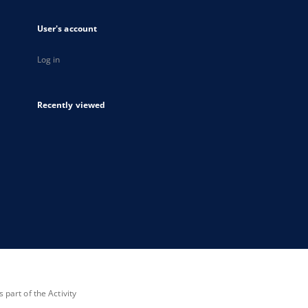
User's account
Log in
Recently viewed
part of the Activity