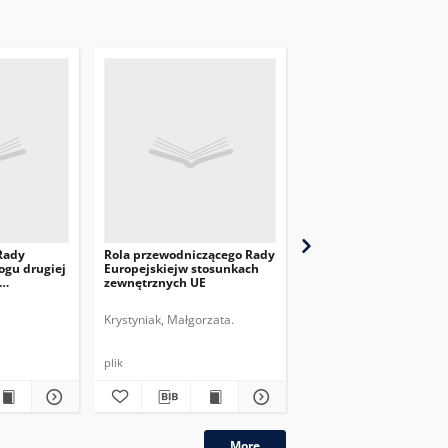
Rady
Rola przewodniczącego Rady
Rolnictwo europejskie
ogu drugiej
Europejskiejw stosunkach
między wojennym kry
zewnętrznych UE
a zieloną transformacj
Krystyniak, Małgorzata.
Szczepanik, Melchior.
plik
plik
More