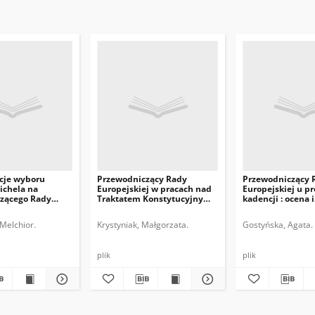
cje wyboru
Przewodniczący Rady
Przewodniczący 
ichela na
Europejskiej w pracach nad
Europejskiej u pr
zącego Rady
Traktatem Konstytucyjnym
kadencji : ocena i
j
UE
perspektywy
Melchior.
Krystyniak, Małgorzata.
Gostyńska, Agata.
plik
plik