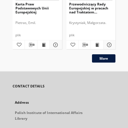
Karta Praw
Przewodniczący Rady
Pr
Podstawowych Unii
Europejskiej w pracach
Eur
Europejskiej
nad Traktatem
dru
Konstytucyjnym UE
pe
Pietras, Emil.
Krystyniak, Małgorzata.
Gos
plik
plik
plik
More
CONTACT DETAILS
Address
Polish Institute of International Affairs
Library