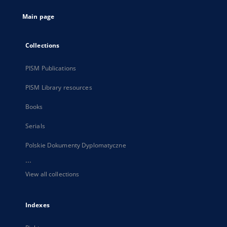
tab
Main page
Collections
PISM Publications
PISM Library resources
Books
Serials
Polskie Dokumenty Dyplomatyczne
...
View all collections
Indexes