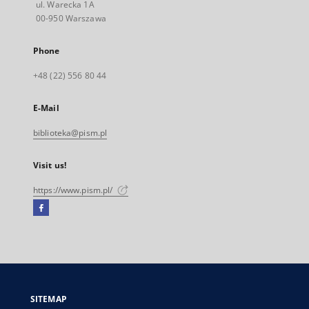
ul. Warecka 1A
00-950 Warszawa
Phone
+48 (22) 556 80 44
E-Mail
biblioteka@pism.pl
Visit us!
https://www.pism.pl/
Facebook
External
link,
will
open
in
a
SITEMAP
new