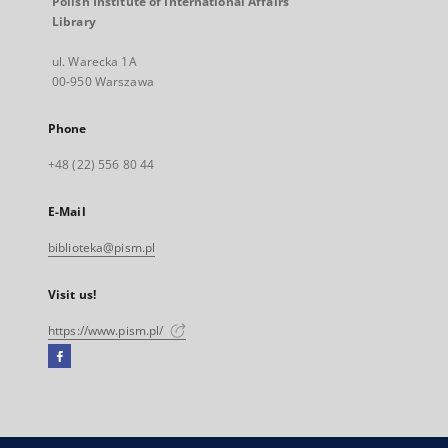
Polish Institute of International Affairs
Library
ul. Warecka 1A
00-950 Warszawa
Phone
+48 (22) 556 80 44
E-Mail
biblioteka@pism.pl
Visit us!
https://www.pism.pl/
Facebook
External
link,
will
open