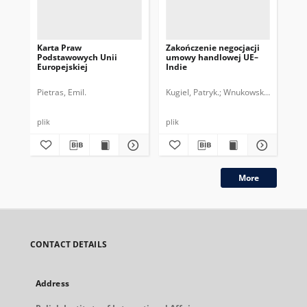
Karta Praw
Zakończenie negocjacji
Pa
Podstawowych Unii
umowy handlowej UE–
ini
Europejskiej
Indie
Pietras, Emil.
Kugiel, Patryk.
Wnukowski, Damian.
Wn
plik
plik
plik
More
CONTACT DETAILS
Address