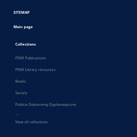
in
a
SITEMAP
new
tab
Main page
Collections
PISM Publications
PISM Library resources
Books
Serials
Polskie Dokumenty Dyplomatyczne
...
View all collections