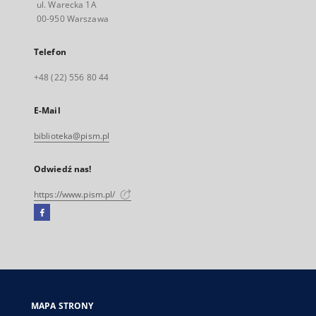
ul. Warecka 1A
00-950 Warszawa
Telefon
+48 (22) 556 80 44
E-Mail
biblioteka@pism.pl
Odwiedź nas!
https://www.pism.pl/
Facebook
Link
zewnętrzny,
otworzy
się
w
nowej
MAPA STRONY
karcie