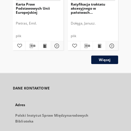
Karta Praw
Ratyfikacja traktatu
Kwe
Podstawowych Unii
akcesyjnego w
po
Europejskiej
państwach
Eur
członkowskich Unii
cze
Europejskiej
Pietras, Emil.
Dołęga, Janusz.
Krz
plik
plik
plik
Więcej
DANE KONTAKTOWE
Adres
Polski Instytut Spraw Międzynarodowych
Biblioteka