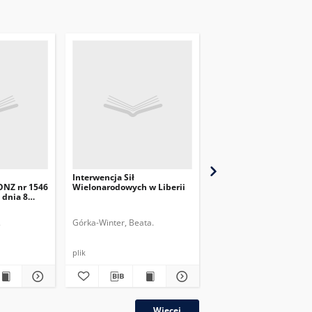
Interwencja Sił
Iran a sprawa prolifera
ONZ nr 1546
Wielonarodowych w Liberii
broni masowego rażen
 dnia 8
.
Górka-Winter, Beata.
Górka-Winter, Beata.
plik
plik
Więcej