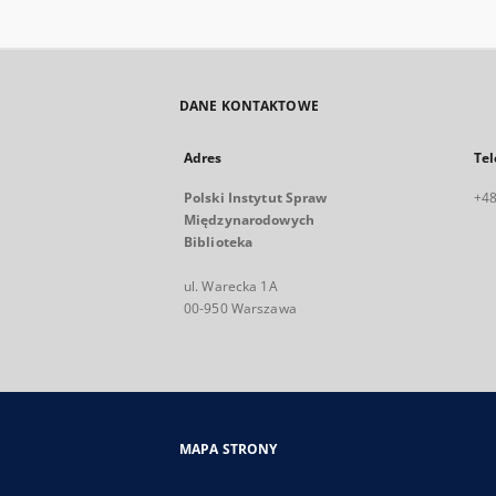
DANE KONTAKTOWE
Adres
Tel
Polski Instytut Spraw
+48
Międzynarodowych
Biblioteka
ul. Warecka 1A
00-950 Warszawa
MAPA STRONY