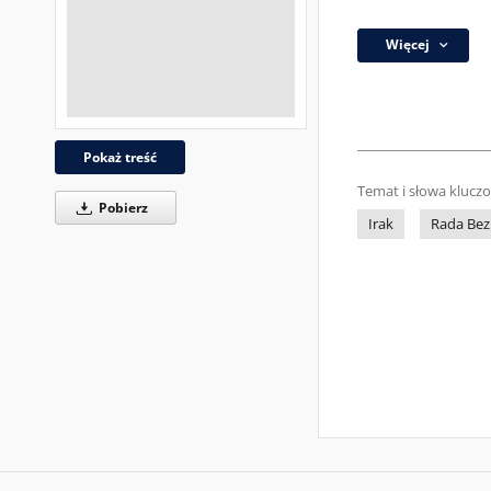
Więcej
Pokaż treść
Temat i słowa klucz
Pobierz
Irak
Rada Bez