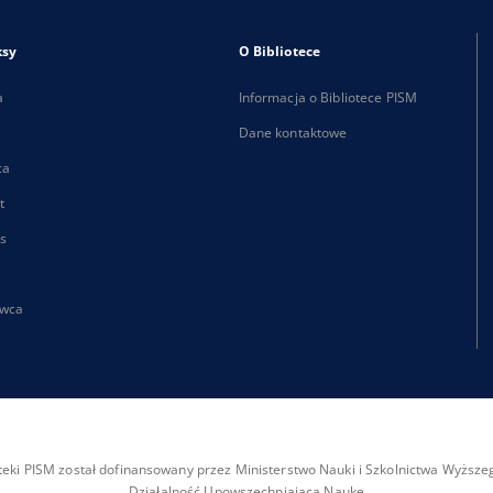
ksy
O Bibliotece
a
Informacja o Bibliotece PISM
Dane kontaktowe
ca
t
s
wca
ioteki PISM został dofinansowany przez Ministerstwo Nauki i Szkolnictwa Wyżs
Działalność Upowszechniająca Naukę