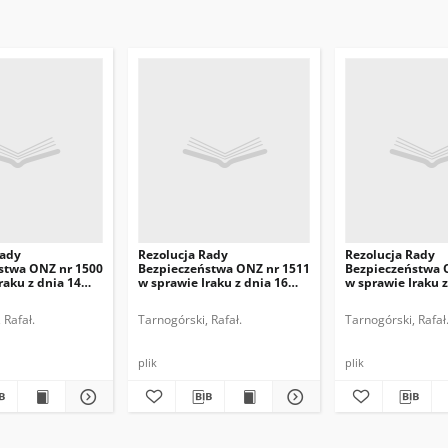
Rady
Rezolucja Rady
Rezolucja Rady
stwa ONZ nr 1500
Bezpieczeństwa ONZ nr 1511
Bezpieczeństwa 
raku z dnia 14
w sprawie Iraku z dnia 16
w sprawie Iraku z
3 r.
października 2003 r.
czerwca 2004 r.
 Rafał.
Tarnogórski, Rafał.
Tarnogórski, Rafał
plik
plik