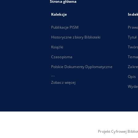
Strona główna
Kolekcje
Inde
Publikacje PISM
Praw
Historyczne zbiory Biblioteki
Tytuł
Książki
Twór
Czasopisma
Tema
Polskie Dokumenty Dyplomatyczne
Zakre
...
Opis
Zobacz więcej
Wyda
Projekt Cyfrowej Bibl