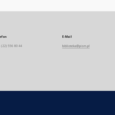
efon
E-Mail
 (22) 556 80 44
biblioteka@pism.pl