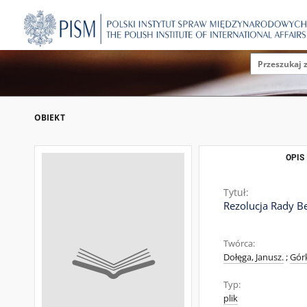
OBIEKT
OPIS
Tytuł:
Rezolucja Rady B
Twórca:
Dołęga, Janusz.
;
Górk
Typ:
plik