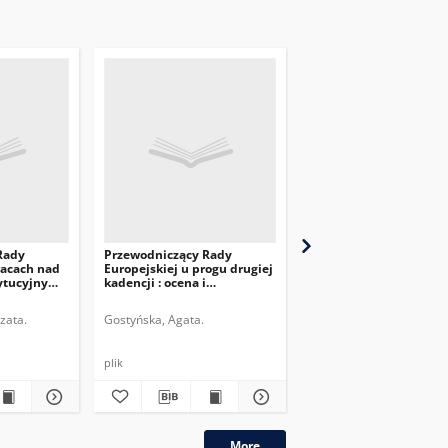
Rady
Przewodniczący Rady
Rola przewodnicząceg
racach nad
Europejskiej u progu drugiej
Europejskiejw stosunk
ytucyjnym
kadencji : ocena i
zewnętrznych UE
perspektywy
zata.
Gostyńska, Agata.
Krystyniak, Małgorzata.
plik
plik
More