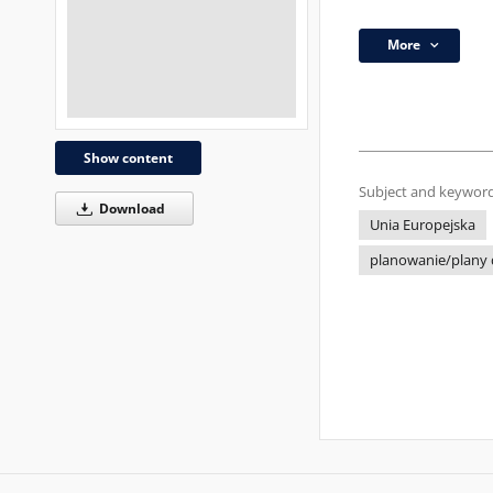
More
Show content
Subject and keyword
Download
Unia Europejska
planowanie/plany