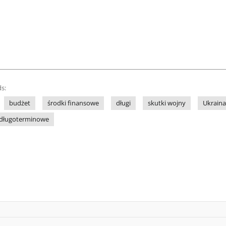
s:
budżet
środki finansowe
długi
skutki wojny
Ukraina
 długoterminowe