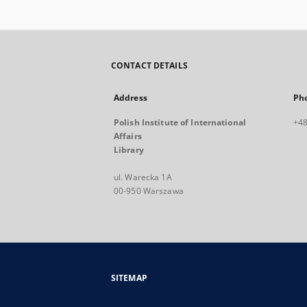
CONTACT DETAILS
Address
Ph
Polish Institute of International
+48
Affairs
Library
ul. Warecka 1A
00-950 Warszawa
SITEMAP