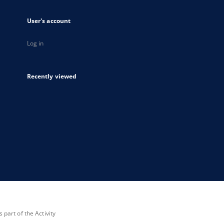
User's account
Log in
Recently viewed
part of the Activity