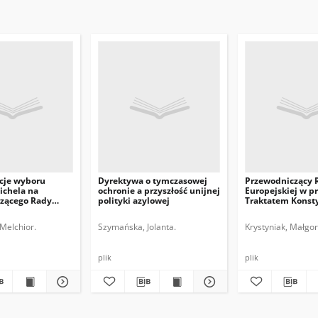
cje wyboru
Dyrektywa o tymczasowej
Przewodniczący 
ichela na
ochronie a przyszłość unijnej
Europejskiej w p
zącego Rady
polityki azylowej
Traktatem Konst
j
UE
Melchior.
Szymańska, Jolanta.
Krystyniak, Małgor
plik
plik