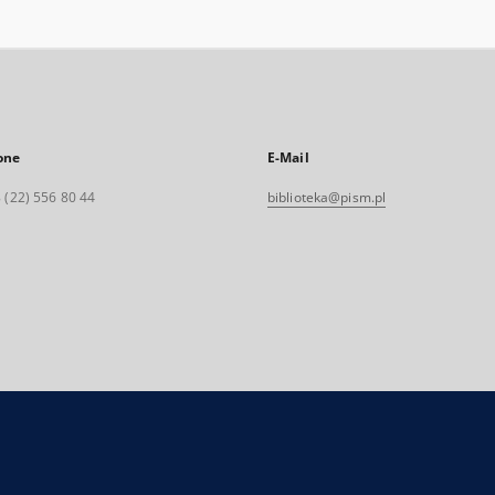
one
E-Mail
 (22) 556 80 44
biblioteka@pism.pl