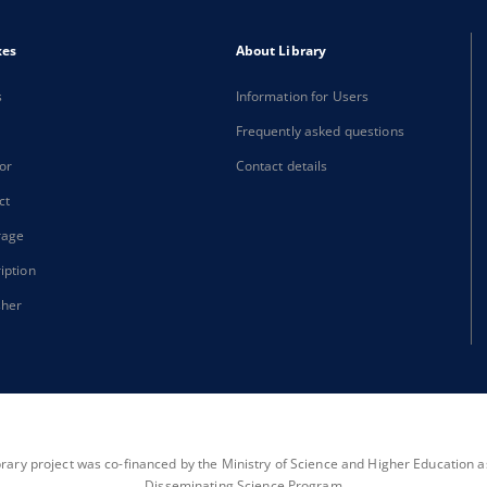
xes
About Library
s
Information for Users
Frequently asked questions
or
Contact details
ct
rage
iption
sher
brary project was co-financed by the Ministry of Science and Higher Education as 
Disseminating Science Program