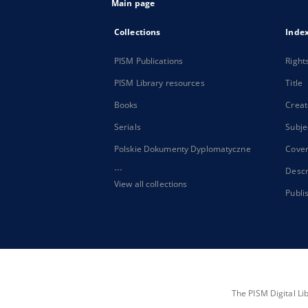
Main page
Collections
Inde
PISM Publications
Right
PISM Library resources
Title
Books
Creat
Serials
Subje
Polskie Dokumenty Dyplomatyczne
Cove
...
Descr
View all collections
Publi
The PISM Digital Li