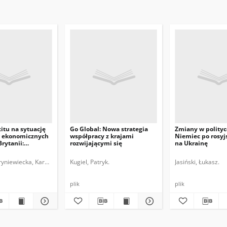
itu na sytuację
Go Global: Nowa strategia
Zmiany w polityc
 ekonomicznych
współpracy z krajami
Niemiec po rosyjs
Brytanii:
rozwijającymi się
na Ukrainę
la Polski i
ywateli
yniewiecka, Karolina.
Kugiel, Patryk.
Jasiński, Łukasz.
plik
plik