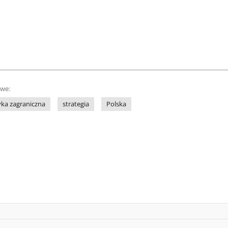
owe:
yka zagraniczna
strategia
Polska