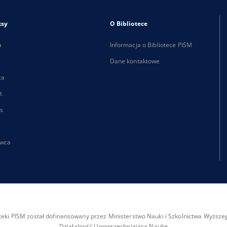
ksy
O Bibliotece
a
Informacja o Bibliotece PISM
Dane kontaktowe
ca
t
s
wca
ioteki PISM został dofinansowany przez Ministerstwo Nauki i Szkolnictwa Wyżs
Działalność Upowszechniająca Naukę