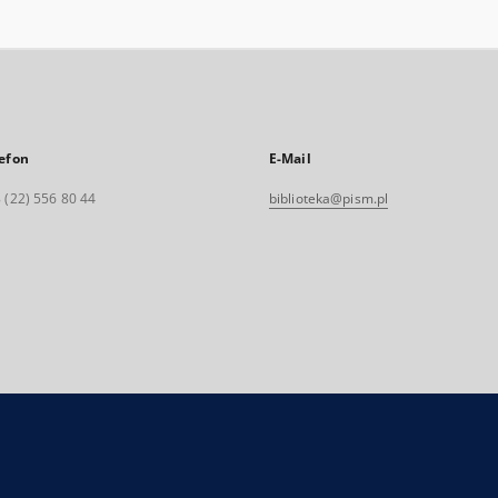
efon
E-Mail
 (22) 556 80 44
biblioteka@pism.pl