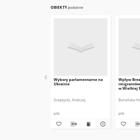
OBIEKTY
podobne
Wybory parlamentarne na
Wpływ Brex
Ukrainie
imigrantów
w Wielkiej 
implikacje d
polskich ob
Szeptycki, Andrzej.
Borońska-Hr
plik
plik