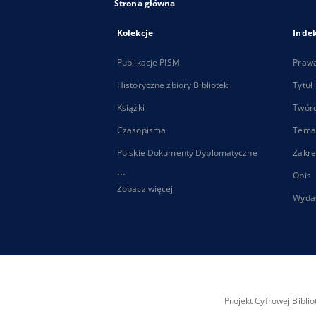
Strona główna
Kolekcje
Inde
Publikacje PISM
Praw
Historyczne zbiory Biblioteki
Tytuł
Książki
Twór
Czasopisma
Tema
Polskie Dokumenty Dyplomatyczne
Zakre
...
Opis
Zobacz więcej
Wyda
Projekt Cyfrowej Bibl