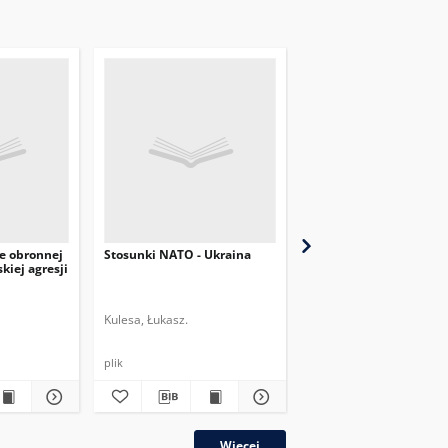
e obronnej
Stosunki NATO - Ukraina
Wybory parlamentarne
kiej agresji
Ukrainie w perspektyw
międzynarodowej
Kulesa, Łukasz.
Szeptycki, Andrzej.
plik
plik
Więcej