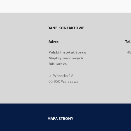
DANE KONTAKTOWE
Adres
Tel
Polski Instytut Spraw
+48
Międzynarodowych
Biblioteka
ul. Warecka 1A
00-950 Warszawa
MAPA STRONY