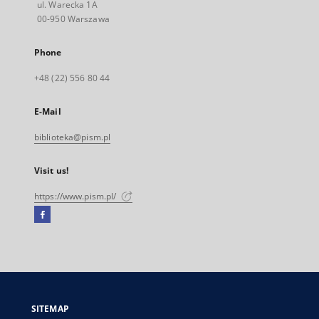
ul. Warecka 1A
00-950 Warszawa
Phone
+48 (22) 556 80 44
E-Mail
biblioteka@pism.pl
Visit us!
https://www.pism.pl/
Facebook
External
link,
will
open
in
a
SITEMAP
new