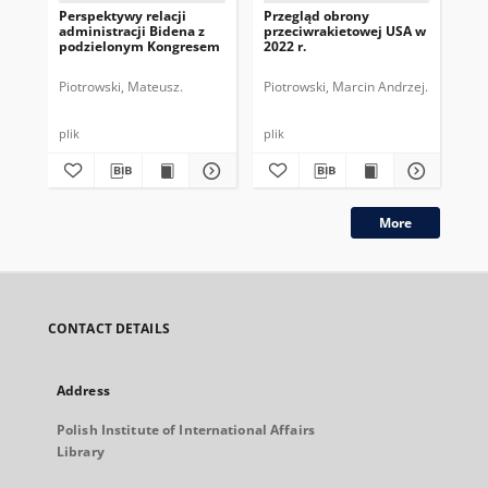
Perspektywy relacji
Przegląd obrony
Am
administracji Bidena z
przeciwrakietowej USA w
po
podzielonym Kongresem
2022 r.
wo
Piotrowski, Mateusz.
Piotrowski, Marcin Andrzej.
Pio
plik
plik
plik
More
CONTACT DETAILS
Address
Polish Institute of International Affairs
Library