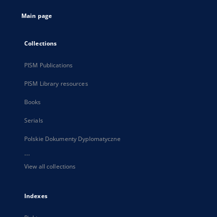
tab
Main page
Collections
PISM Publications
PISM Library resources
Books
Serials
Polskie Dokumenty Dyplomatyczne
...
View all collections
Indexes