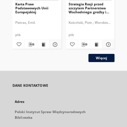
Karta Praw
Strategia Rosji przed
Pr
Podstawowych Unii
szczytem Partnerstwa
Eur
Europejskiej
Wschodniego: groźby i
na
zachęty
Ko
Pietras, Emil.
Kościński, Piotr.
Worobiow, Jewgen.
Kry
plik
plik
plik
Więcej
DANE KONTAKTOWE
Adres
Polski Instytut Spraw Międzynarodowych
Biblioteka