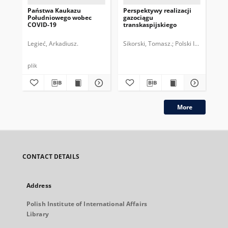
Państwa Kaukazu
Perspektywy realizacji
Ryw
Południowego wobec
gazociągu
dua
COVID-19
transkaspijskiego
wo
Legieć, Arkadiusz.
Sikorski, Tomasz.
Polski Instytut S
Was
plik
plik
More
CONTACT DETAILS
Address
Polish Institute of International Affairs
Library