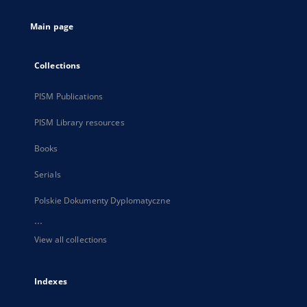
tab
Main page
Collections
PISM Publications
PISM Library resources
Books
Serials
Polskie Dokumenty Dyplomatyczne
...
View all collections
Indexes