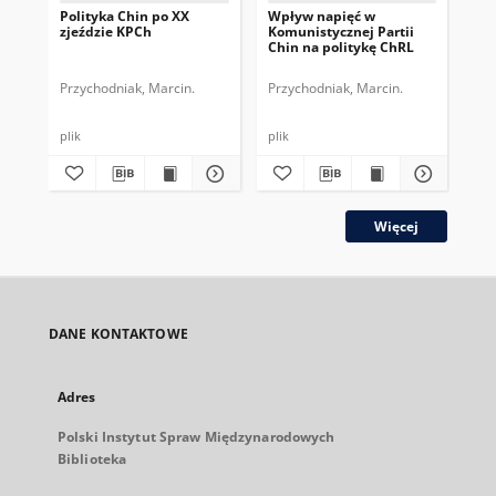
Polityka Chin po XX
Wpływ napięć w
XIX
zjeździe KPCh
Komunistycznej Partii
Kom
Chin na politykę ChRL
Chi
pol
zag
Przychodniak, Marcin.
Przychodniak, Marcin.
Prz
plik
plik
plik
Więcej
DANE KONTAKTOWE
Adres
Polski Instytut Spraw Międzynarodowych
Biblioteka