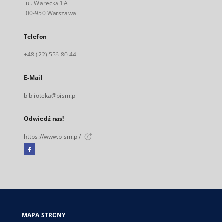
ul. Warecka 1A
00-950 Warszawa
Telefon
+48 (22) 556 80 44
E-Mail
biblioteka@pism.pl
Odwiedź nas!
https://www.pism.pl/
Facebook
Link
zewnętrzny,
otworzy
się
w
nowej
MAPA STRONY
karcie