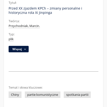
Tytuł:
Przed XX zjazdem KPCh – zmiany personalne i
historyczna rola Xi Jinpinga
Twórca:
Przychodniak, Marcin.
Typ:
plik
Więcej
Temat i słowa kluczowe:
Chiny
partie komunistyczne
spotkania partii