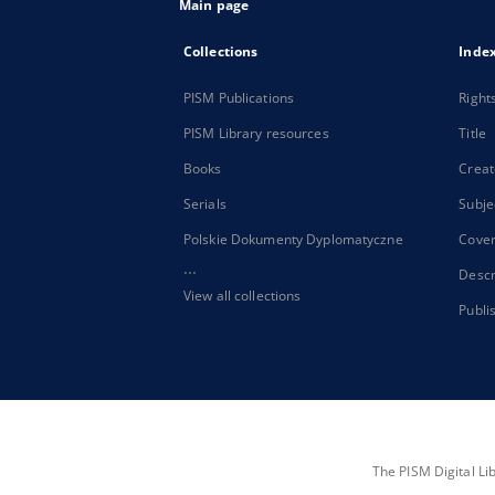
Main page
Collections
Inde
PISM Publications
Right
PISM Library resources
Title
Books
Creat
Serials
Subje
Polskie Dokumenty Dyplomatyczne
Cove
...
Descr
View all collections
Publi
The PISM Digital Li