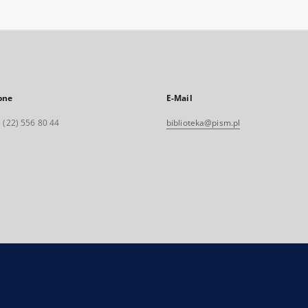
one
E-Mail
 (22) 556 80 44
biblioteka@pism.pl