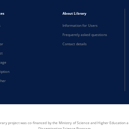
xes
About Library
s
Information for Users
Frequently asked questions
or
Contact details
ct
rage
iption
sher
brary project was co-financed by the Ministry of Science and Higher Education as 
Disseminating Science Program