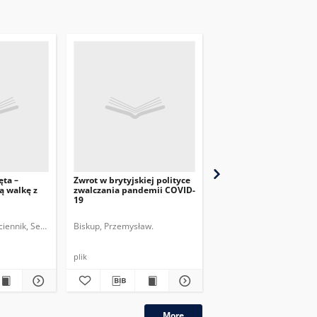
ęta –
Zwrot w brytyjskiej polityce
Przygotowania Chin do
ą walkę z
zwalczania pandemii COVID-
drugiej fali pandemii
19
COVID-19
ciennik, Sebastian.
Biskup, Przemysław.
Przychodniak, Marcin.
plik
plik
More