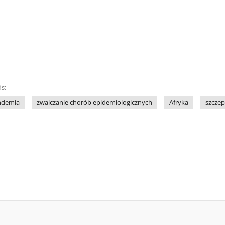
s:
ndemia
zwalczanie chorób epidemiologicznych
Afryka
szczep