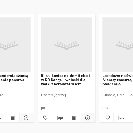
pandemia szansą
Bliski koniec epidemii eboli
Lockdown na świ
enie państwa
w DR Konga – wnioski dla
Niemcy zaostrzaj
walki z koronawirusem
pandemią
zej.
Czerep, Jędrzej.
Gibadło, Lidia.
Płó
plik
plik