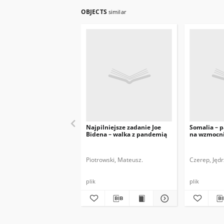
OBJECTS
similar
Najpilniejsze zadanie Joe
Somalia – 
Bidena – walka z pandemią
na wzmocni
Piotrowski, Mateusz.
Czerep, Jędr
plik
plik