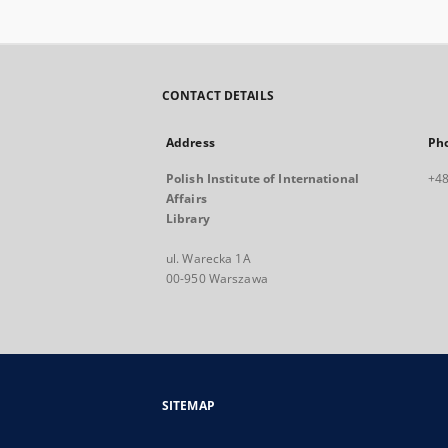
CONTACT DETAILS
Address
Ph
Polish Institute of International
+48
Affairs
Library
ul. Warecka 1A
00-950 Warszawa
SITEMAP