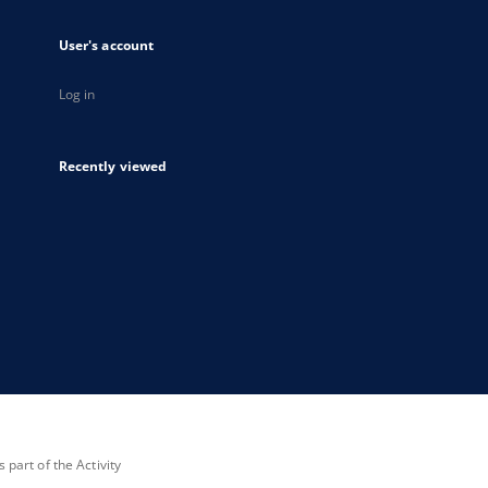
User's account
Log in
Recently viewed
part of the Activity