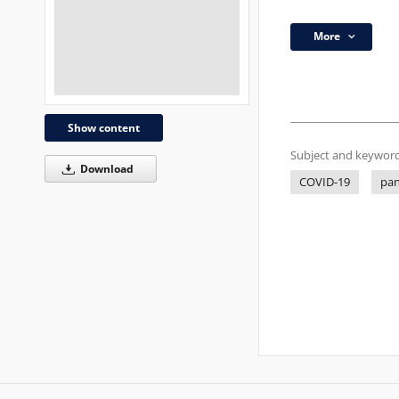
More
Show content
Subject and keyword
Download
COVID-19
pa