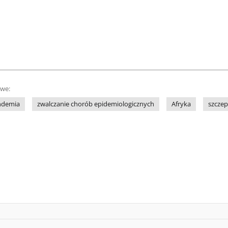
owe:
ndemia
zwalczanie chorób epidemiologicznych
Afryka
szczep