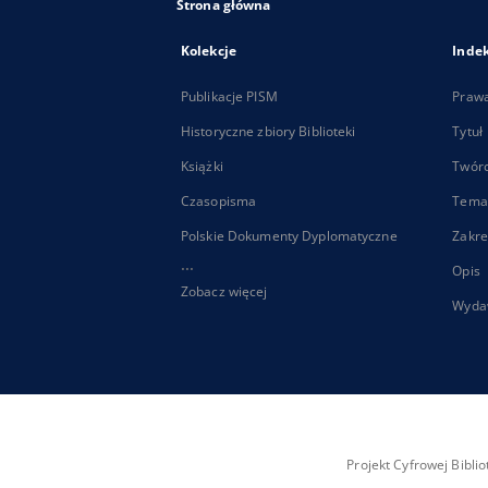
Strona główna
Kolekcje
Inde
Publikacje PISM
Praw
Historyczne zbiory Biblioteki
Tytuł
Książki
Twór
Czasopisma
Tema
Polskie Dokumenty Dyplomatyczne
Zakre
...
Opis
Zobacz więcej
Wyda
Projekt Cyfrowej Bibl