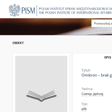
OBIEKT
OPIS
Tytuł:
Omikron – brak g
Twórca:
Czerep, Jędrzej.
Typ:
plik