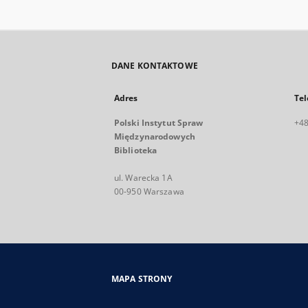
DANE KONTAKTOWE
Adres
Tel
Polski Instytut Spraw
+48
Międzynarodowych
Biblioteka
ul. Warecka 1A
00-950 Warszawa
MAPA STRONY