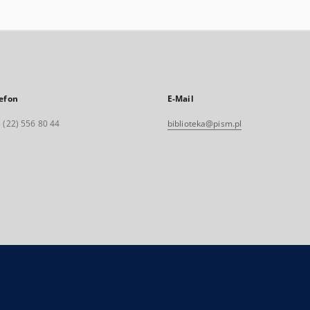
efon
E-Mail
 (22) 556 80 44
biblioteka@pism.pl