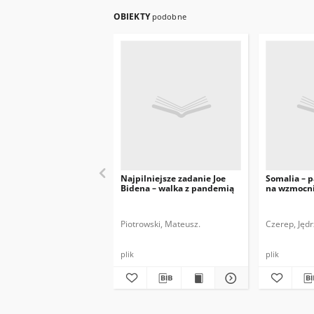
OBIEKTY
podobne
Najpilniejsze zadanie Joe
Somalia – 
Bidena – walka z pandemią
na wzmocni
Piotrowski, Mateusz.
Czerep, Jędr
plik
plik