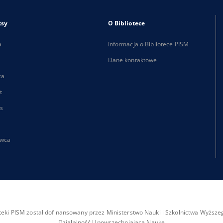
ksy
O Bibliotece
a
Informacja o Bibliotece PISM
Dane kontaktowe
ca
t
s
wca
ioteki PISM został dofinansowany przez Ministerstwo Nauki i Szkolnictwa Wyżs
Działalność Upowszechniająca Naukę