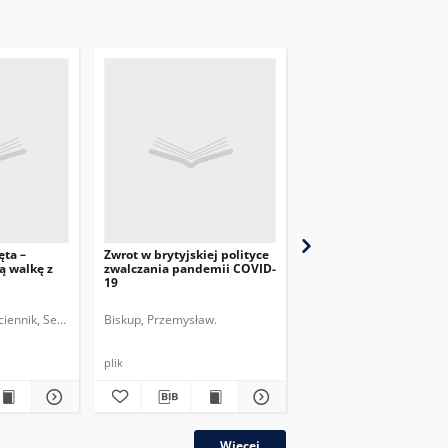
ęta –
Zwrot w brytyjskiej polityce
Przygotowania Chin do
ą walkę z
zwalczania pandemii COVID-
drugiej fali pandemii
19
COVID-19
ciennik, Sebastian.
Biskup, Przemysław.
Przychodniak, Marcin.
plik
plik
Więcej