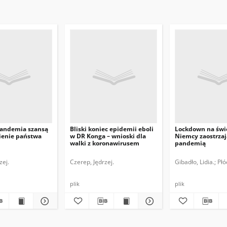
pandemia szansą
Bliski koniec epidemii eboli
Lockdown na świ
enie państwa
w DR Konga – wnioski dla
Niemcy zaostrzaj
walki z koronawirusem
pandemią
zej.
Czerep, Jędrzej.
Gibadło, Lidia.
Płó
plik
plik