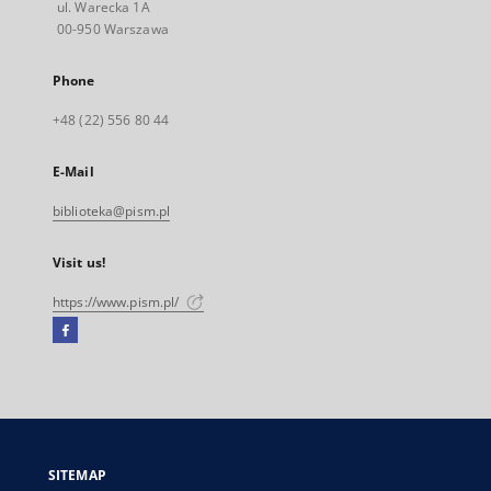
ul. Warecka 1A
00-950 Warszawa
Phone
+48 (22) 556 80 44
E-Mail
biblioteka@pism.pl
Visit us!
https://www.pism.pl/
Facebook
External
link,
will
open
in
a
SITEMAP
new