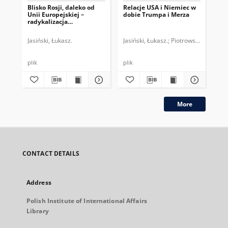
Blisko Rosji, daleko od
Relacje USA i Niemiec w
Ni
Unii Europejskiej –
dobie Trumpa i Merza
uni
radykalizacja
ro
Alternatywy dla Niemiec
Jasiński, Łukasz.
Jasiński, Łukasz.
Piotrowski, Mateusz
Jas
plik
plik
plik
More
CONTACT DETAILS
Address
Polish Institute of International Affairs
Library