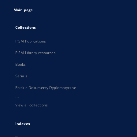
tab
Main page
Collections
PISM Publications
PISM Library resources
Books
Serials
Polskie Dokumenty Dyplomatyczne
...
View all collections
Indexes