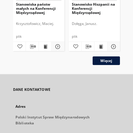
Stanowiska państw
Stanowisko Hiszpanii na
Ro
małych na Konferencji
Konferencji
Ra
Międzyrządowej
Międzyrządowej
st
ze
Krzysztofowicz, Maciej.
Dołęga, Janusz.
Kry
plik
plik
plik
Więcej
DANE KONTAKTOWE
Adres
Polski Instytut Spraw Międzynarodowych
Biblioteka