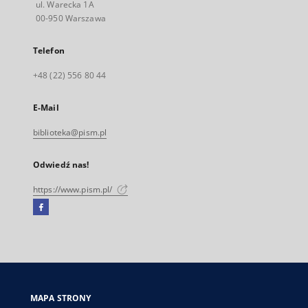
ul. Warecka 1A
00-950 Warszawa
Telefon
+48 (22) 556 80 44
E-Mail
biblioteka@pism.pl
Odwiedź nas!
https://www.pism.pl/
Facebook
Link
zewnętrzny,
otworzy
się
w
nowej
MAPA STRONY
karcie