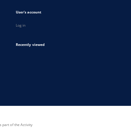
User's account
Log in
Recently viewed
part of the Activity