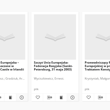
 Europejska –
Szczyt Unia Europejska-
Przewodniczący 
noczone w
Federacja Rosyjska (Sankt-
Europejskiej w p
astle w Irlandii
Petersburg, 31 maja 2003)
Traktatem Konst
UE
sz.
Gradziuk, Artur.
Wyciszkiewicz, Ernest.
Krystyniak, Małgor
plik
plik