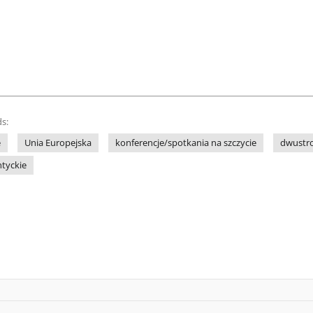
s:
e
Unia Europejska
konferencje/spotkania na szczycie
dwustr
ntyckie