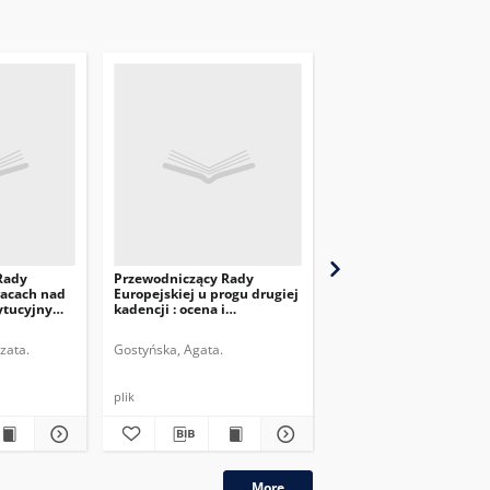
Rady
Przewodniczący Rady
Konsekwencje wyboru
racach nad
Europejskiej u progu drugiej
Charles’a Michela na
ytucyjnym
kadencji : ocena i
przewodniczącego Rad
perspektywy
Europejskiej
zata.
Gostyńska, Agata.
Szczepanik, Melchior.
plik
plik
More