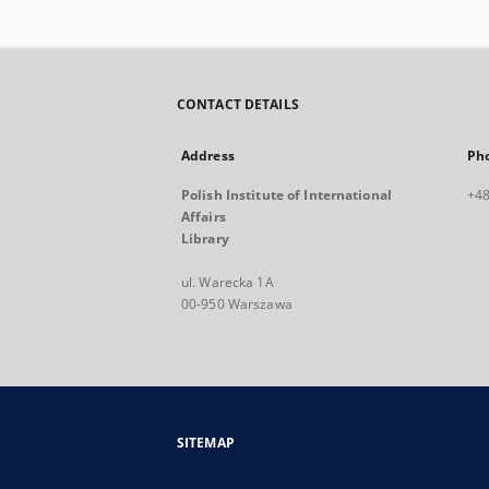
CONTACT DETAILS
Address
Ph
Polish Institute of International
+48
Affairs
Library
ul. Warecka 1A
00-950 Warszawa
SITEMAP