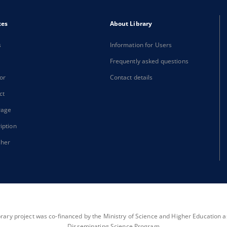
xes
About Library
s
Information for Users
Frequently asked questions
or
Contact details
ct
rage
iption
sher
brary project was co-financed by the Ministry of Science and Higher Education as 
Disseminating Science Program