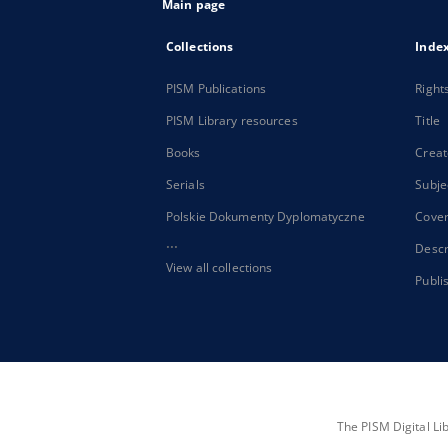
Main page
Collections
Inde
PISM Publications
Right
PISM Library resources
Title
Books
Creat
Serials
Subje
Polskie Dokumenty Dyplomatyczne
Cove
...
Descr
View all collections
Publi
The PISM Digital Li