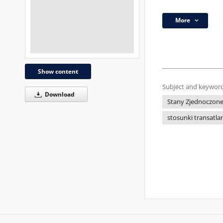
More
Show content
Subject and keyword
Download
Stany Zjednoczon
stosunki transatla