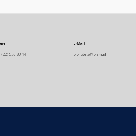
one
E-Mail
 (22) 556 80 44
biblioteka@pism.pl