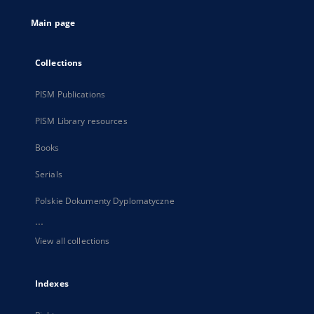
tab
Main page
Collections
PISM Publications
PISM Library resources
Books
Serials
Polskie Dokumenty Dyplomatyczne
...
View all collections
Indexes