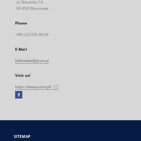
ul. Warecka 1A
00-950 Warszawa
Phone
+48 (22) 556 80 44
E-Mail
biblioteka@pism.pl
Visit us!
https://www.pism.pl/
Facebook
External
link,
will
open
in
a
SITEMAP
new