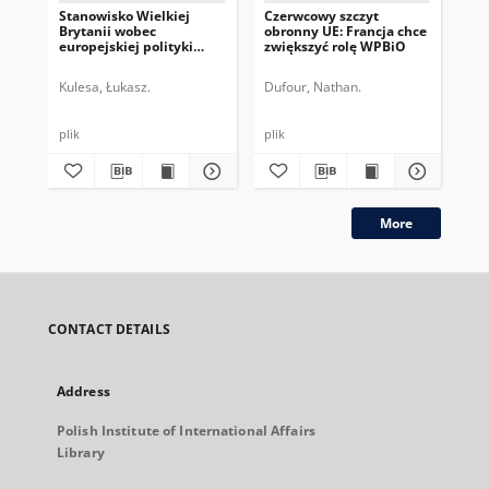
Stanowisko Wielkiej
Czerwcowy szczyt
Tow
Brytanii wobec
obronny UE: Francja chce
ho
europejskiej polityki
zwiększyć rolę WPBiO
co
bezpieczeństwa i obrony
Cze
(EPBiO)
Pol
Kulesa, Łukasz.
Dufour, Nathan.
Val
DAV
plik
plik
More
CONTACT DETAILS
Address
Polish Institute of International Affairs
Library