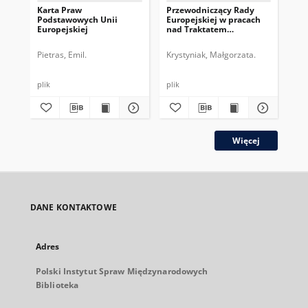
Karta Praw
Przewodniczący Rady
Ro
Podstawowych Unii
Europejskiej w pracach
Ra
Europejskiej
nad Traktatem
st
Konstytucyjnym UE
ze
Pietras, Emil.
Krystyniak, Małgorzata.
Kry
plik
plik
plik
Więcej
DANE KONTAKTOWE
Adres
Polski Instytut Spraw Międzynarodowych
Biblioteka