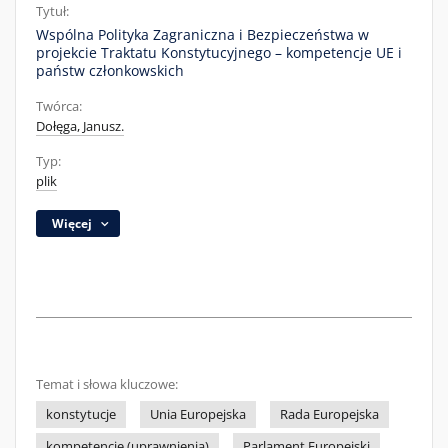
Tytuł:
Wspólna Polityka Zagraniczna i Bezpieczeństwa w
projekcie Traktatu Konstytucyjnego – kompetencje UE i
państw członkowskich
Twórca:
Dołęga, Janusz.
Typ:
plik
Więcej
Temat i słowa kluczowe:
konstytucje
Unia Europejska
Rada Europejska
kompetencje (uprawnienia)
Parlament Europejski