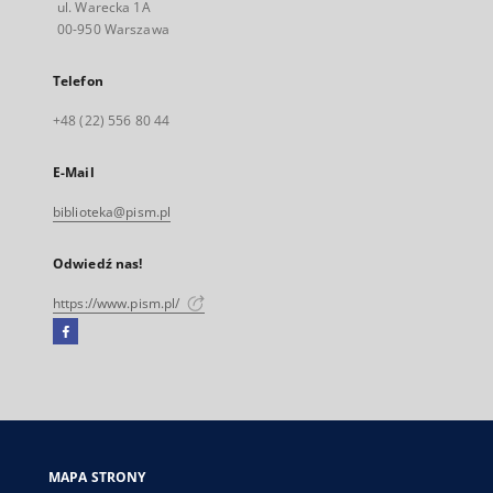
ul. Warecka 1A
00-950 Warszawa
Telefon
+48 (22) 556 80 44
E-Mail
biblioteka@pism.pl
Odwiedź nas!
https://www.pism.pl/
Facebook
Link
zewnętrzny,
otworzy
się
w
nowej
MAPA STRONY
karcie