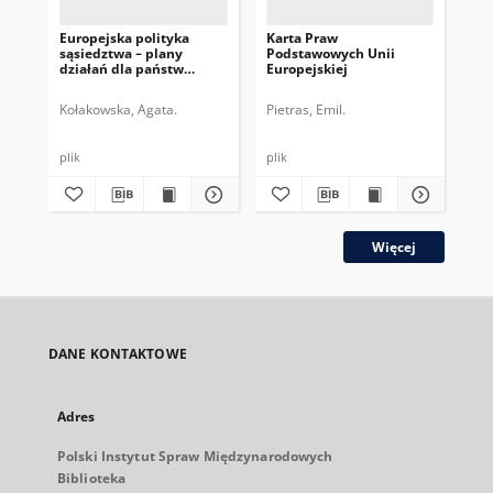
Europejska polityka
Karta Praw
Por
sąsiedztwa – plany
Podstawowych Unii
Uni
działań dla państw
Europejskiej
pr
śródziemnomorskich
reg
Kołakowska, Agata.
Pietras, Emil.
Koł
plik
plik
plik
Więcej
DANE KONTAKTOWE
Adres
Polski Instytut Spraw Międzynarodowych
Biblioteka