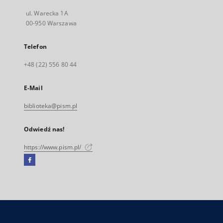
ul. Warecka 1A
00-950 Warszawa
Telefon
+48 (22) 556 80 44
E-Mail
biblioteka@pism.pl
Odwiedź nas!
https://www.pism.pl/
Facebook
Link
zewnętrzny,
otworzy
się
w
nowej