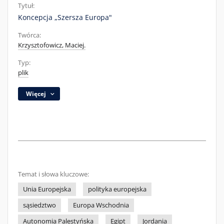
Tytuł:
Koncepcja „Szersza Europa"
Twórca:
Krzysztofowicz, Maciej.
Typ:
plik
Więcej
Temat i słowa kluczowe:
Unia Europejska
polityka europejska
sąsiedztwo
Europa Wschodnia
Autonomia Palestyńska
Egipt
Jordania