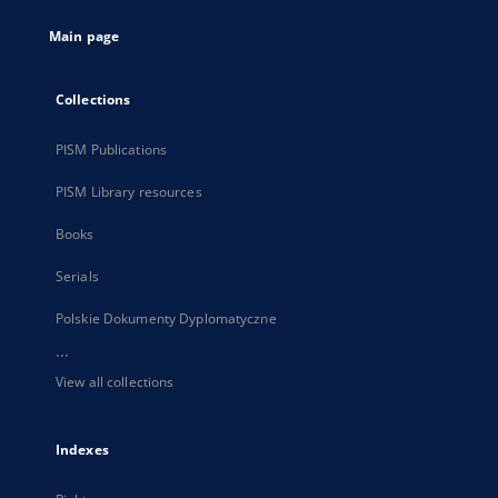
tab
Main page
Collections
PISM Publications
PISM Library resources
Books
Serials
Polskie Dokumenty Dyplomatyczne
...
View all collections
Indexes