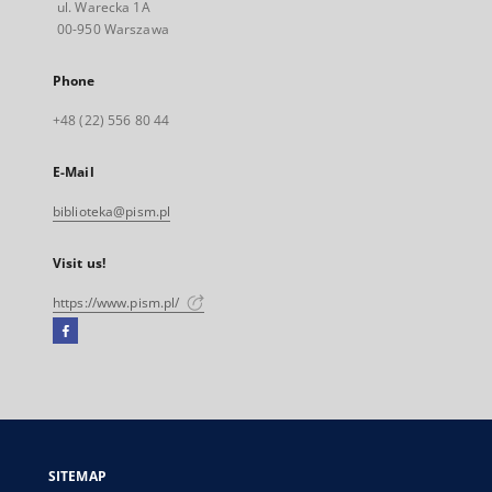
ul. Warecka 1A
00-950 Warszawa
Phone
+48 (22) 556 80 44
E-Mail
biblioteka@pism.pl
Visit us!
https://www.pism.pl/
Facebook
External
link,
will
open
in
a
SITEMAP
new