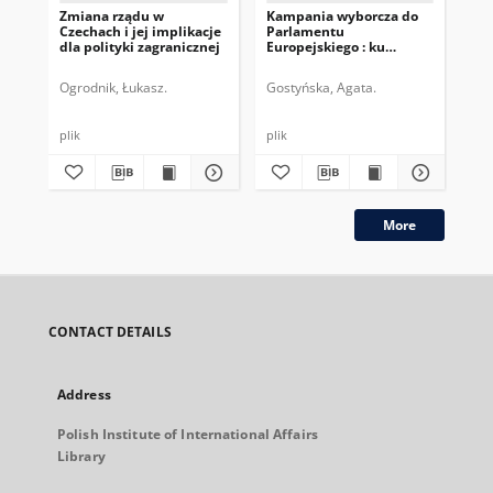
Zmiana rządu w
Kampania wyborcza do
Pol
Czechach i jej implikacje
Parlamentu
po
dla polityki zagranicznej
Europejskiego : ku
wy
„europeizacji” wyborów?
Ogrodnik, Łukasz.
Gostyńska, Agata.
Żor
plik
plik
plik
More
CONTACT DETAILS
Address
Polish Institute of International Affairs
Library