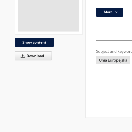
More
Show content
Subject and keyword
Download
Unia Europejska