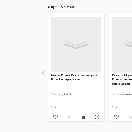
OBJECTS
similar
Karta Praw Podstawowych
Perspektyw
Unii Europejskiej
Rzeczpospol
państwami
Środkowej 
zakresie z
Pietras, Emil.
Górka-Winter
terroryzmow
zwalczania
plik
plik