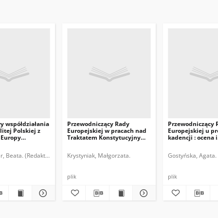
y współdziałania
Przewodniczący Rady
Przewodniczący 
itej Polskiej z
Europejskiej w pracach nad
Europejskiej u pr
 Europy
Traktatem Konstytucyjnym
kadencji : ocena i
i Wschodniej w
UE
perspektywy
apobiegania
, Beata. (Redaktor)
Dębski, Sławomir. (Redaktor)
Krystyniak, Małgorzata.
Gostyńska, Agata.
i i jego
plik
plik