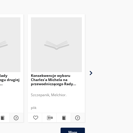
Rady
Konsekwencje wyboru
Rola przewodnicząceg
ogu drugiej
Charles’a Michela na
Europejskiejw stosunk
przewodniczącego Rady
zewnętrznych UE
Europejskiej
Szczepanik, Melchior.
Krystyniak, Małgorzata.
plik
plik
More