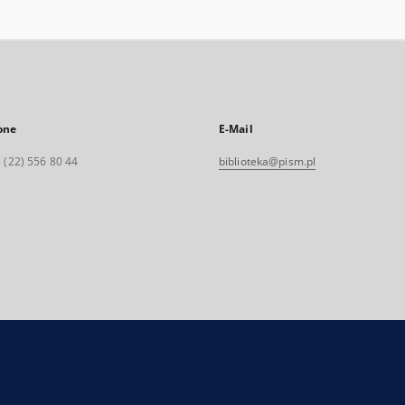
one
E-Mail
 (22) 556 80 44
biblioteka@pism.pl