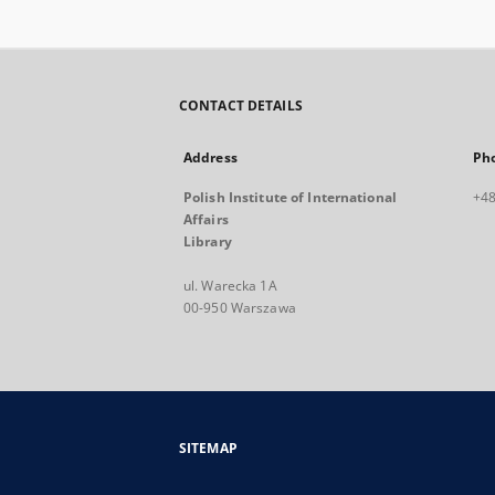
CONTACT DETAILS
Address
Ph
Polish Institute of International
+48
Affairs
Library
ul. Warecka 1A
00-950 Warszawa
SITEMAP