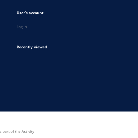
User's account
Log in
Recently viewed
part of the Activity