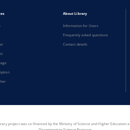
xes
About Library
s
Information for Users
Frequently asked questions
or
Contact details
ct
rage
iption
sher
brary project was co-financed by the Ministry of Science and Higher Education as 
Disseminating Science Program