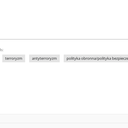
s:
terroryzm
antyterroryzm
polityka obronna/polityka bezpiec