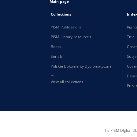
Main page
Collections
Inde
PISM Publications
Right
PISM Library resources
Title
Books
Creat
Serials
Subje
Polskie Dokumenty Dyplomatyczne
Cove
...
Descr
View all collections
Publi
The PISM Digital Li