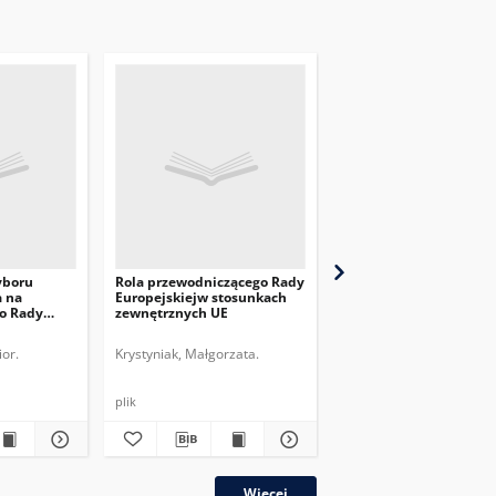
yboru
Rola przewodniczącego Rady
Przegląd obrony
a na
Europejskiejw stosunkach
przeciwrakietowej USA
o Rady
zewnętrznych UE
2022 r.
or.
Krystyniak, Małgorzata.
Piotrowski, Marcin Andrz
plik
plik
Więcej