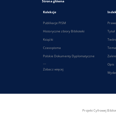
Strona główna
Kolekcje
Inde
Publikacje PISM
Praw
Historyczne zbiory Biblioteki
Tytuł
Książki
Twór
Czasopisma
Tema
Polskie Dokumenty Dyplomatyczne
Zakre
...
Opis
Zobacz więcej
Wyda
Projekt Cyfrowej Bibl