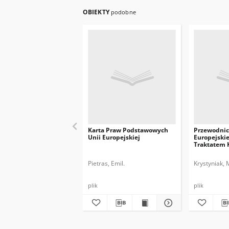
OBIEKTY
podobne
Karta Praw Podstawowych
Przewodnic
Unii Europejskiej
Europejskie
Traktatem 
UE
Pietras, Emil.
Krystyniak, 
plik
plik