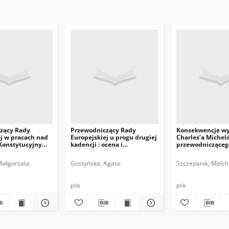
zący Rady
Przewodniczący Rady
Konsekwencje w
j w pracach nad
Europejskiej u progu drugiej
Charles’a Michel
Konstytucyjnym
kadencji : ocena i
przewodnicząceg
perspektywy
Europejskiej
Małgorzata.
Gostyńska, Agata.
Szczepanik, Melchi
plik
plik