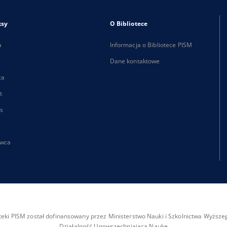
ksy
O Bibliotece
a
Informacja o Bibliotece PISM
Dane kontaktowe
ca
t
s
wca
ioteki PISM został dofinansowany przez Ministerstwo Nauki i Szkolnictwa Wyżs
Działalność Upowszechniająca Naukę