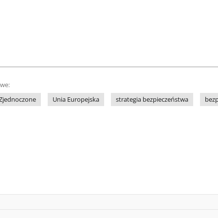
owe:
 Zjednoczone
Unia Europejska
strategia bezpieczeństwa
bez