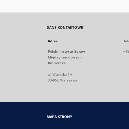
DANE KONTAKTOWE
Adres
Tel
Polski Instytut Spraw
+48
Międzynarodowych
Biblioteka
ul. Warecka 1A
00-950 Warszawa
MAPA STRONY