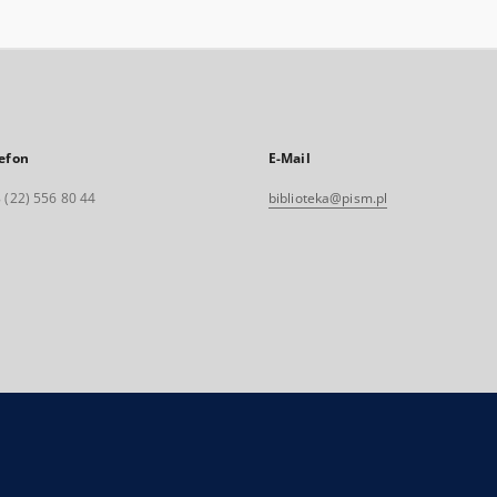
efon
E-Mail
 (22) 556 80 44
biblioteka@pism.pl