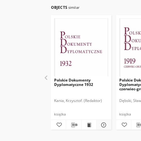
OBJECTS
similar
Polskie Dokumenty
Polskie Do
Dyplomatyczne 1932
Dyplomatyc
czerwiec-g
Kania, Krzysztof. (Redaktor)
Dębski, Sław
książka
książka