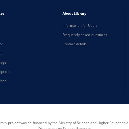
xes
About Library
s
Information for Users
Frequently asked questions
or
Contact details
ct
rage
iption
sher
brary project was co-financed by the Ministry of Science and Higher Education as 
Disseminating Science Program