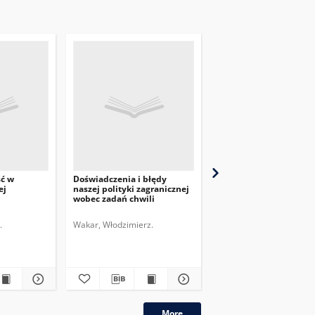
ść w
Doświadczenia i błędy
Przegląd Dyplomatyczn
ej
naszej polityki zagranicznej
pismo poświęcone
wobec zadań chwili
zagadnieniom polityki
międzynarodowej. 1920,
nr 6
.
Wakar, Włodzimierz.
More