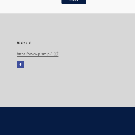
Visit us!
https://www.pism.pl/
Facebook
External
link,
will
open
in
a
new
tab