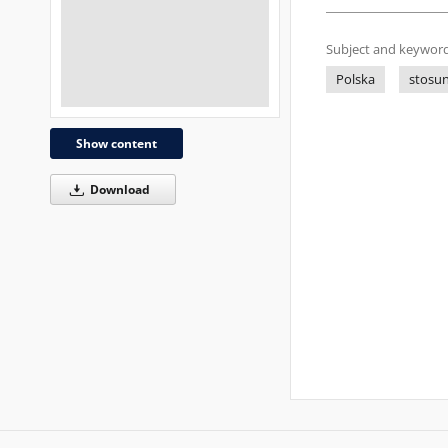
Subject and keyword
Polska
stosu
Show content
Download