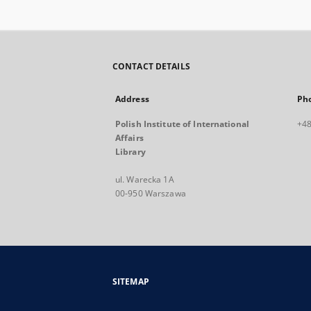
CONTACT DETAILS
Address
Ph
Polish Institute of International
+48
Affairs
Library
ul. Warecka 1A
00-950 Warszawa
SITEMAP