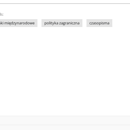
s:
nki międzynarodowe
polityka zagraniczna
czasopisma