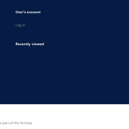
User's account
Log in
Recently viewed
part of the Activity