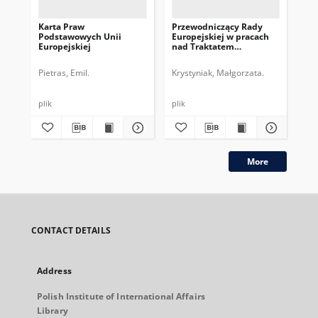
Karta Praw
Przewodniczący Rady
Pr
Podstawowych Unii
Europejskiej w pracach
Eur
Europejskiej
nad Traktatem
dru
Konstytucyjnym UE
pe
Pietras, Emil.
Krystyniak, Małgorzata.
Gos
plik
plik
plik
More
CONTACT DETAILS
Address
Polish Institute of International Affairs
Library