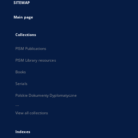
SITEMAP
new
tab
Main page
Collections
PISM Publications
PISM Library resources
Books
Serials
Polskie Dokumenty Dyplomatyczne
...
View all collections
Indexes