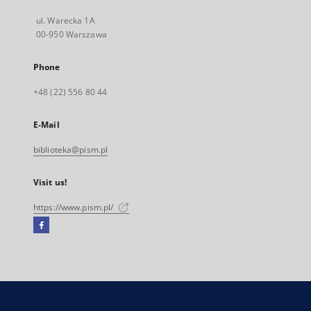
ul. Warecka 1A
00-950 Warszawa
Phone
+48 (22) 556 80 44
E-Mail
biblioteka@pism.pl
Visit us!
https://www.pism.pl/
Facebook
External
link,
will
open
in
a