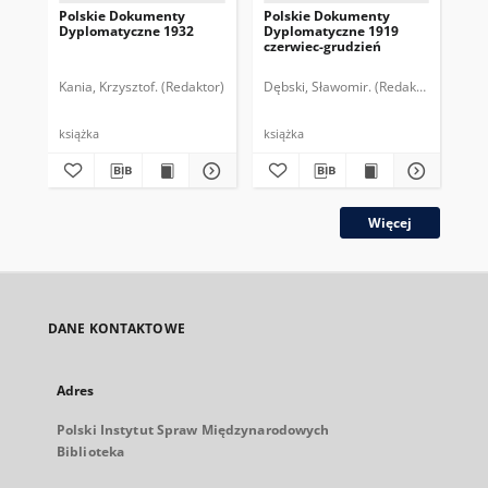
Polskie Dokumenty
Polskie Dokumenty
Wp
Dyplomatyczne 1932
Dyplomatyczne 1919
sy
czerwiec-grudzień
ek
Wie
imp
Kania, Krzysztof. (Redaktor)
Dębski, Sławomir. (Redaktor)
Bor
pol
książka
książka
plik
Więcej
DANE KONTAKTOWE
Adres
Polski Instytut Spraw Międzynarodowych
Biblioteka