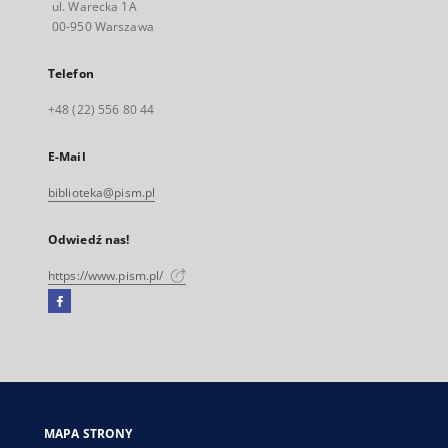
ul. Warecka 1A
00-950 Warszawa
Telefon
+48 (22) 556 80 44
E-Mail
biblioteka@pism.pl
Odwiedź nas!
https://www.pism.pl/
Facebook
Link
zewnętrzny,
otworzy
się
w
nowej
MAPA STRONY
karcie