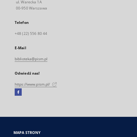
ul. Warecka 1A
00-950 Warszawa
Telefon
+48 (22) 556 80 44
E-Mail
biblioteka@pism.pl
Odwiedź nas!
https://www.pism.pl/
Facebook
Link
zewnętrzny,
otworzy
się
w
nowej
MAPA STRONY
karcie