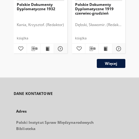
Polskie Dokumenty
Polskie Dokumenty
Wp
Dyplomatyczne 1932
Dyplomatyczne 1919
sy
czerwiec-grudzień
ek
Wie
imp
Kania, Krzysztof. (Redaktor)
Dębski, Sławomir. (Redaktor)
Bor
pol
książka
książka
plik
Więcej
DANE KONTAKTOWE
Adres
Polski Instytut Spraw Międzynarodowych
Biblioteka