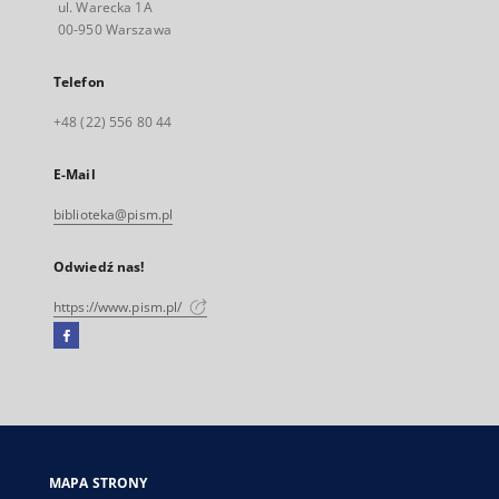
ul. Warecka 1A
00-950 Warszawa
Telefon
+48 (22) 556 80 44
E-Mail
biblioteka@pism.pl
Odwiedź nas!
https://www.pism.pl/
Facebook
Link
zewnętrzny,
otworzy
się
w
nowej
MAPA STRONY
karcie