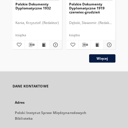
Polskie Dokumenty
Polskie Dokumenty
Wp
Dyplomatyczne 1932
Dyplomatyczne 1919
sy
czerwiec-grudzień
ek
Wie
imp
Kania, Krzysztof. (Redaktor)
Dębski, Sławomir. (Redaktor)
Bor
pol
książka
książka
plik
Więcej
DANE KONTAKTOWE
Adres
Polski Instytut Spraw Międzynarodowych
Biblioteka