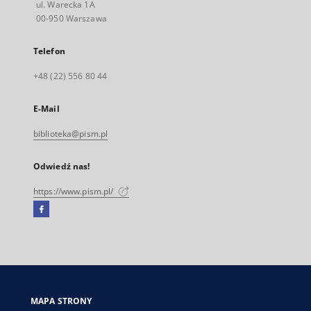
ul. Warecka 1A
00-950 Warszawa
Telefon
+48 (22) 556 80 44
E-Mail
biblioteka@pism.pl
Odwiedź nas!
https://www.pism.pl/
Facebook
Link
zewnętrzny,
otworzy
się
w
nowej
MAPA STRONY
karcie