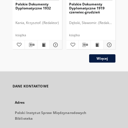
Polskie Dokumenty
Polskie Dokumenty
Wp
Dyplomatyczne 1932
Dyplomatyczne 1919
sy
czerwiec-grudzień
ek
Wie
imp
Kania, Krzysztof. (Redaktor)
Dębski, Sławomir. (Redaktor)
Bor
pol
książka
książka
plik
Więcej
DANE KONTAKTOWE
Adres
Polski Instytut Spraw Międzynarodowych
Biblioteka