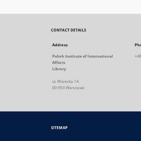
CONTACT DETAILS
Address
Ph
Polish Institute of International
+48
Affairs
Library
ul. Warecka 1A
00-950 Warszawa
SITEMAP