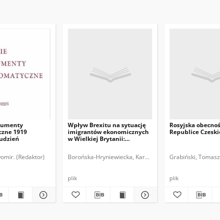
kumenty
Wpływ Brexitu na sytuację
Rosyjska obecno
zne 1919
imigrantów ekonomicznych
Republice Czeski
rudzień
w Wielkiej Brytanii:
implikacje dla Polski i
polskich obywateli
omir. (Redaktor)
Borońska-Hryniewiecka, Karolina.
Grabiński, Tomasz
plik
plik