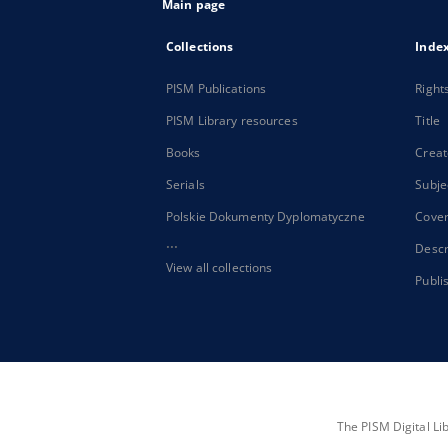
Main page
Collections
Inde
PISM Publications
Right
PISM Library resources
Title
Books
Creat
Serials
Subje
Polskie Dokumenty Dyplomatyczne
Cove
...
Descr
View all collections
Publi
The PISM Digital Li