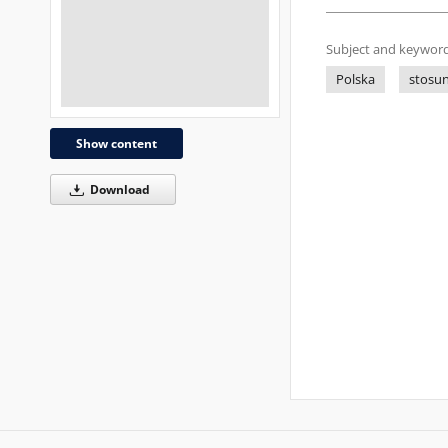
Subject and keyword
Polska
stosu
Show content
Download