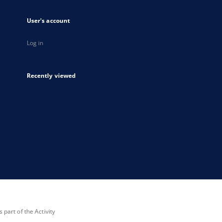
User's account
Log in
Recently viewed
part of the Activity