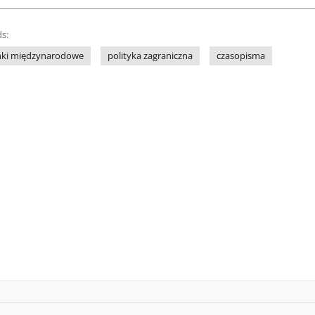
s:
nki międzynarodowe
polityka zagraniczna
czasopisma