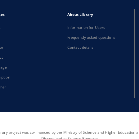
xes
About Library
s
Information for Users
Frequently asked questions
or
Contact details
ct
rage
iption
sher
brary project was co-financed by the Ministry of Science and Higher Education as 
Disseminating Science Program