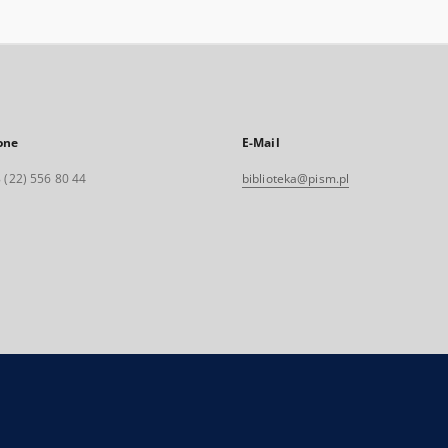
one
E-Mail
 (22) 556 80 44
biblioteka@pism.pl