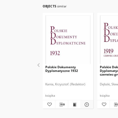
OBJECTS
similar
Polskie Dokumenty
Polskie Do
Dyplomatyczne 1932
Dyplomatyc
czerwiec-g
Kania, Krzysztof. (Redaktor)
Dębski, Sław
książka
książka