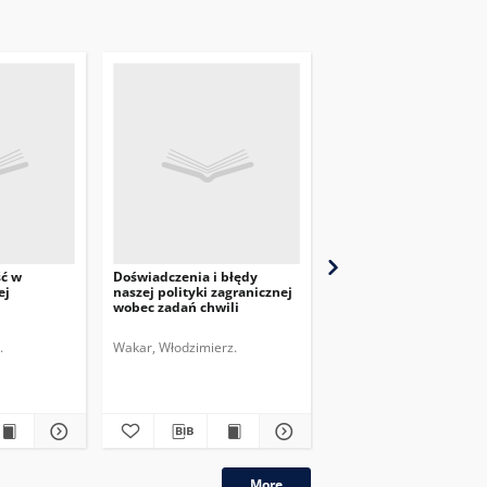
ść w
Doświadczenia i błędy
Przegląd Dyplomatyczn
ej
naszej polityki zagranicznej
pismo poświęcone
wobec zadań chwili
zagadnieniom polityki
międzynarodowej. 1920,
nr 6
.
Wakar, Włodzimierz.
More