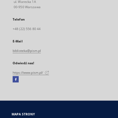
ul. Warecka 1A
00-950 Warszawa
Telefon
+48 (22) 556 80 44
E-Mail
biblioteka@pism.pl
Odwiedź nas!
https://www.pism.pl/
Facebook
Link
zewnętrzny,
otworzy
się
w
nowej
MAPA STRONY
karcie