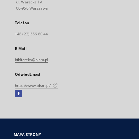
ul. Warecka 1A
00-950 Warszawa
Telefon
+48 (22) 556 80 44
E-Mail
biblioteka@pism.pl
Odwiedź nas!
https://www.pism.pl/
Facebook
Link
zewnętrzny,
otworzy
się
w
nowej
MAPA STRONY
karcie