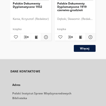
Polskie Dokumenty
Polskie Dokumenty
Wp
Dyplomatyczne 1932
Dyplomatyczne 1919
sy
czerwiec-grudzień
ek
Wie
imp
Kania, Krzysztof. (Redaktor)
Dębski, Sławomir. (Redaktor)
Bor
pol
książka
książka
plik
Więcej
DANE KONTAKTOWE
Adres
Polski Instytut Spraw Międzynarodowych
Biblioteka