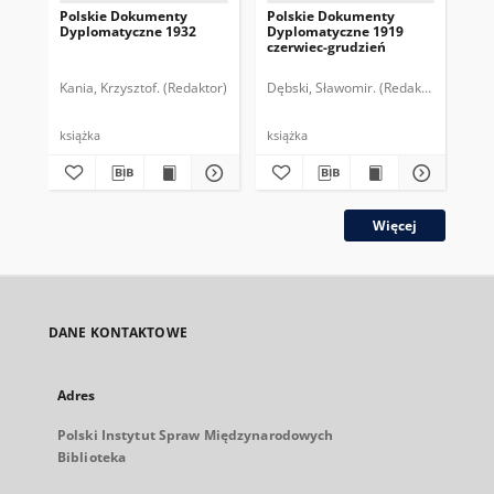
Polskie Dokumenty
Polskie Dokumenty
Wp
Dyplomatyczne 1932
Dyplomatyczne 1919
sy
czerwiec-grudzień
ek
Wie
imp
Kania, Krzysztof. (Redaktor)
Dębski, Sławomir. (Redaktor)
Bor
pol
książka
książka
plik
Więcej
DANE KONTAKTOWE
Adres
Polski Instytut Spraw Międzynarodowych
Biblioteka