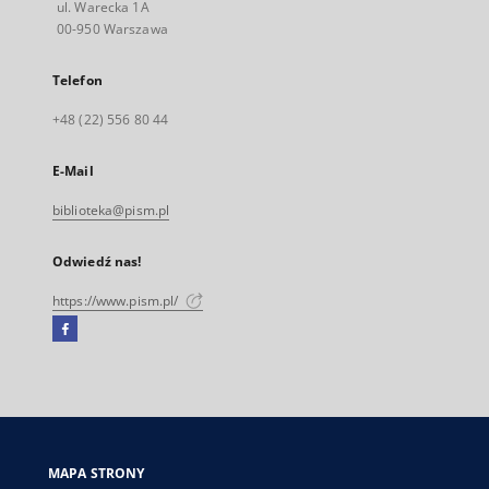
ul. Warecka 1A
00-950 Warszawa
Telefon
+48 (22) 556 80 44
E-Mail
biblioteka@pism.pl
Odwiedź nas!
https://www.pism.pl/
Facebook
Link
zewnętrzny,
otworzy
się
w
nowej
MAPA STRONY
karcie