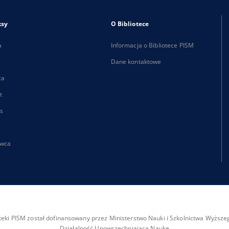
ksy
O Bibliotece
a
Informacja o Bibliotece PISM
Dane kontaktowe
ca
t
s
wca
ioteki PISM został dofinansowany przez Ministerstwo Nauki i Szkolnictwa Wyżs
Działalność Upowszechniająca Naukę