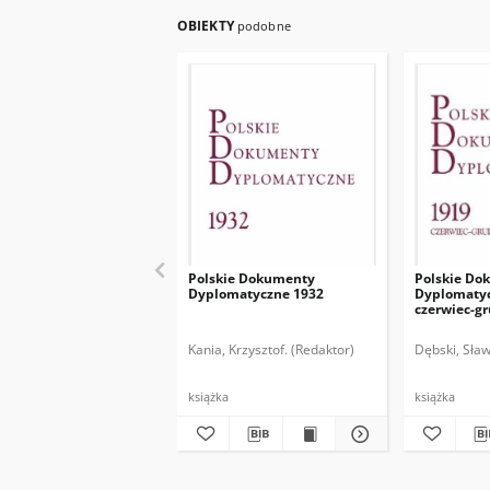
OBIEKTY
podobne
Polskie Dokumenty
Polskie Do
Dyplomatyczne 1932
Dyplomatyc
czerwiec-g
Kania, Krzysztof. (Redaktor)
Dębski, Sław
książka
książka