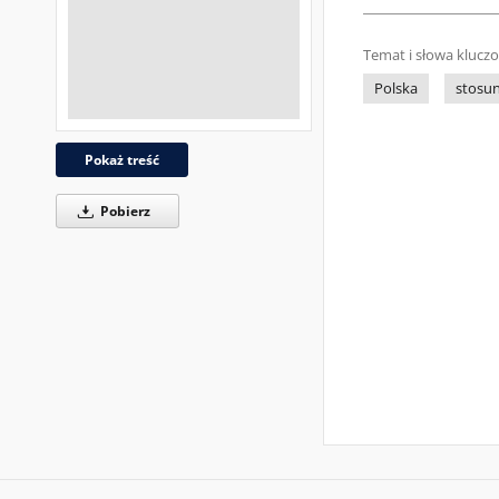
Temat i słowa klucz
Polska
stosu
Pokaż treść
Pobierz