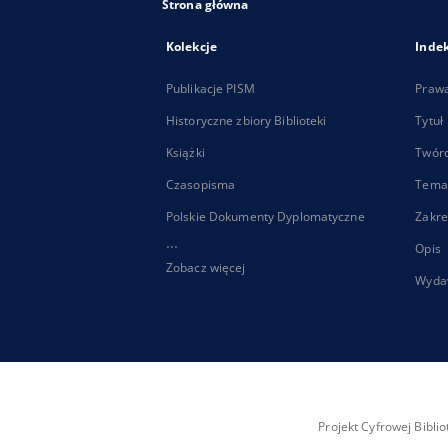
Strona główna
Kolekcje
Inde
Publikacje PISM
Praw
Historyczne zbiory Biblioteki
Tytuł
Książki
Twór
Czasopisma
Tema
Polskie Dokumenty Dyplomatyczne
Zakre
...
Opis
Zobacz więcej
Wyda
Projekt Cyfrowej Bibl