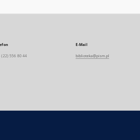
efon
E-Mail
 (22) 556 80 44
biblioteka@pism.pl