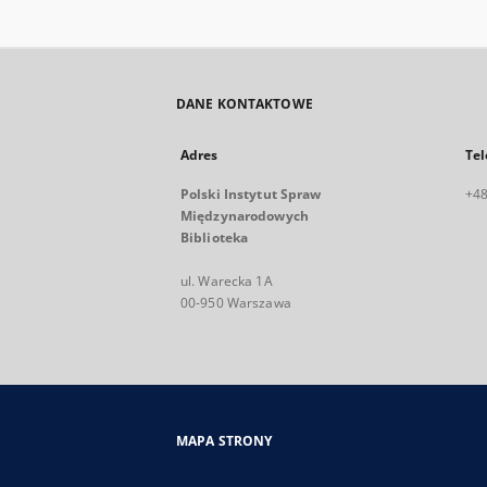
DANE KONTAKTOWE
Adres
Tel
Polski Instytut Spraw
+48
Międzynarodowych
Biblioteka
ul. Warecka 1A
00-950 Warszawa
MAPA STRONY