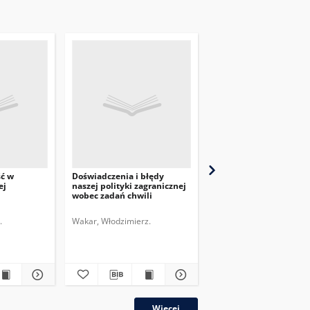
ść w
Doświadczenia i błędy
Przegląd Dyplomatyczn
ej
naszej polityki zagranicznej
pismo poświęcone
wobec zadań chwili
zagadnieniom polityki
międzynarodowej. 1920,
nr 6
.
Wakar, Włodzimierz.
Więcej