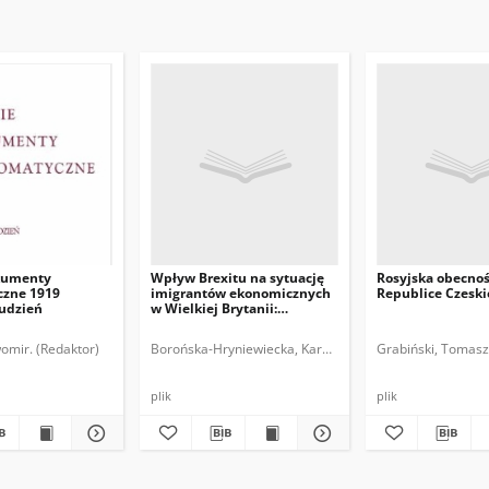
kumenty
Wpływ Brexitu na sytuację
Rosyjska obecno
zne 1919
imigrantów ekonomicznych
Republice Czeski
rudzień
w Wielkiej Brytanii:
implikacje dla Polski i
polskich obywateli
omir. (Redaktor)
Borońska-Hryniewiecka, Karolina.
Grabiński, Tomasz
plik
plik