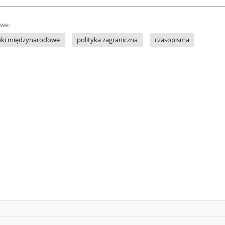
owe:
nki międzynarodowe
polityka zagraniczna
czasopisma