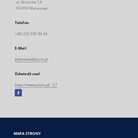
ul. Warecka 1A
00-950 Warszawa
Telefon
+48 (22) 556 80 44
E-Mail
biblioteka@pism.pl
Odwiedź nas!
https://www.pism.pl/
Facebook
Link
zewnętrzny,
otworzy
się
w
nowej
MAPA STRONY
karcie