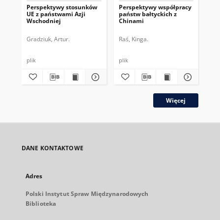
Perspektywy stosunków
Perspektywy współpracy
Ch
UE z państwami Azji
państw bałtyckich z
Eur
Wschodniej
Chinami
Wsc
str
Gradziuk, Artur.
Raś, Kinga.
Szc
plik
plik
plik
Więcej
DANE KONTAKTOWE
Adres
Polski Instytut Spraw Międzynarodowych
Biblioteka