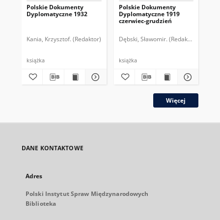
Polskie Dokumenty
Polskie Dokumenty
Wp
Dyplomatyczne 1932
Dyplomatyczne 1919
sy
czerwiec-grudzień
ek
Wie
imp
Kania, Krzysztof. (Redaktor)
Dębski, Sławomir. (Redaktor)
Bor
pol
książka
książka
plik
Więcej
DANE KONTAKTOWE
Adres
Polski Instytut Spraw Międzynarodowych
Biblioteka