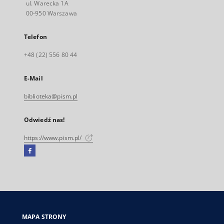
ul. Warecka 1A
00-950 Warszawa
Telefon
+48 (22) 556 80 44
E-Mail
biblioteka@pism.pl
Odwiedź nas!
https://www.pism.pl/
Facebook
Link
zewnętrzny,
otworzy
się
w
nowej
MAPA STRONY
karcie