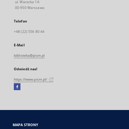
ul. Warecka 1A
00-950 Warszawa
Telefon
+48 (22) 556 80 44
E-Mail
biblioteka@pism.pl
Odwiedź nas!
https://www.pism.pl/
Facebook
Link
zewnętrzny,
otworzy
się
w
nowej
MAPA STRONY
karcie