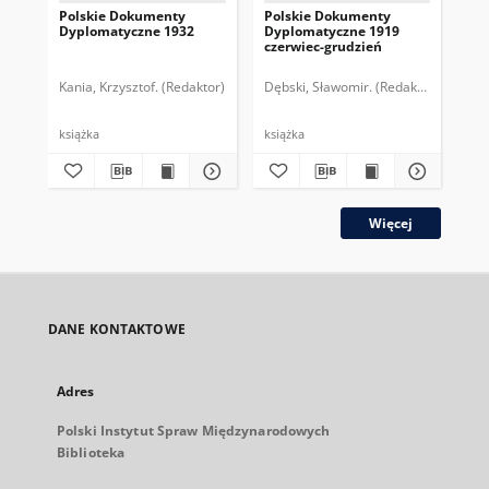
Polskie Dokumenty
Polskie Dokumenty
Wp
Dyplomatyczne 1932
Dyplomatyczne 1919
sy
czerwiec-grudzień
ek
Wie
imp
Kania, Krzysztof. (Redaktor)
Dębski, Sławomir. (Redaktor)
Bor
pol
książka
książka
plik
Więcej
DANE KONTAKTOWE
Adres
Polski Instytut Spraw Międzynarodowych
Biblioteka