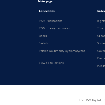
Main page
Collections
Inde
PISM Publications
Right
PISM Library resources
Title
Books
Creat
Serials
Subje
Polskie Dokumenty Dyplomatyczne
Cove
...
Descr
View all collections
Publi
The PISM Digital Li