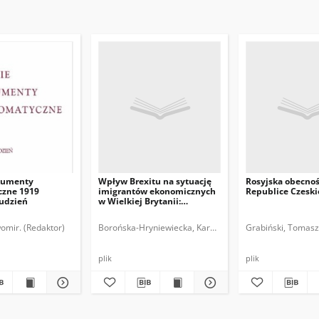
kumenty
Wpływ Brexitu na sytuację
Rosyjska obecno
zne 1919
imigrantów ekonomicznych
Republice Czeski
rudzień
w Wielkiej Brytanii:
implikacje dla Polski i
polskich obywateli
omir. (Redaktor)
Borońska-Hryniewiecka, Karolina.
Grabiński, Tomasz
plik
plik