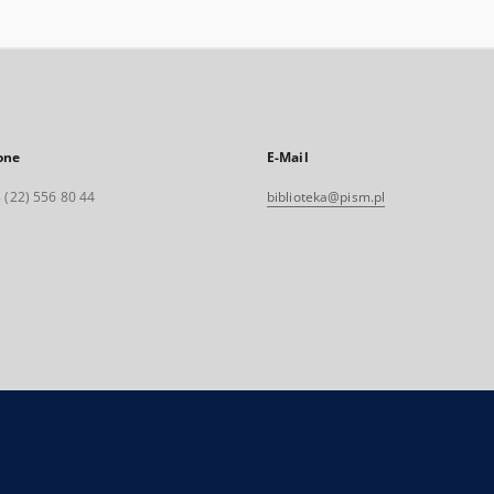
one
E-Mail
 (22) 556 80 44
biblioteka@pism.pl