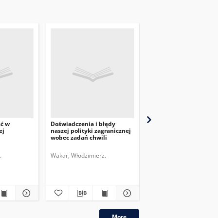
ść w
Doświadczenia i błędy
Przegląd Dyplomatyczn
ej
naszej polityki zagranicznej
pismo poświęcone
wobec zadań chwili
zagadnieniom polityki
międzynarodowej. 1920,
nr 6
.
Wakar, Włodzimierz.
More