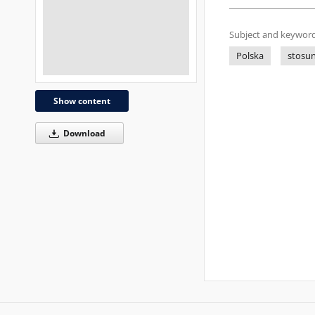
Subject and keyword
Polska
stosu
Show content
Download