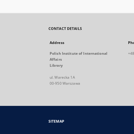
CONTACT DETAILS
Address
Ph
Polish Institute of International
+48
Affairs
Library
ul. Warecka 1A
00-950 Warszawa
SITEMAP