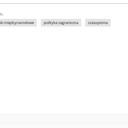
s:
nki międzynarodowe
polityka zagraniczna
czasopisma