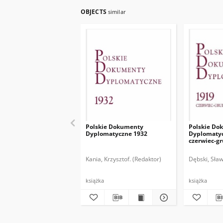
OBJECTS
similar
Polskie Dokumenty
Polskie Do
Dyplomatyczne 1932
Dyplomatyc
czerwiec-g
Kania, Krzysztof. (Redaktor)
Dębski, Sław
książka
książka