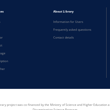
xes
About Library
s
Information for Users
Frequently asked questions
or
Contact details
ct
rage
iption
sher
brary project was co-financed by the Ministry of Science and Higher Education as 
Disseminating Science Program