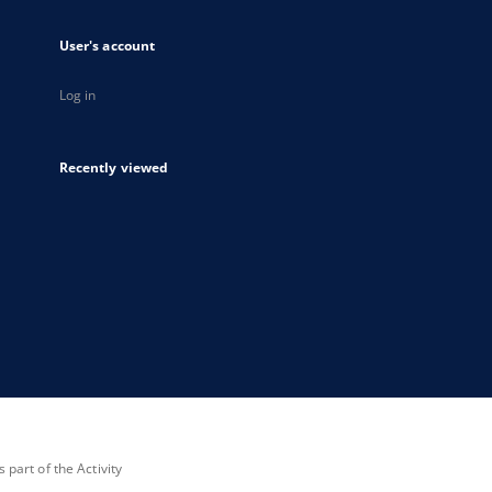
User's account
Log in
Recently viewed
part of the Activity