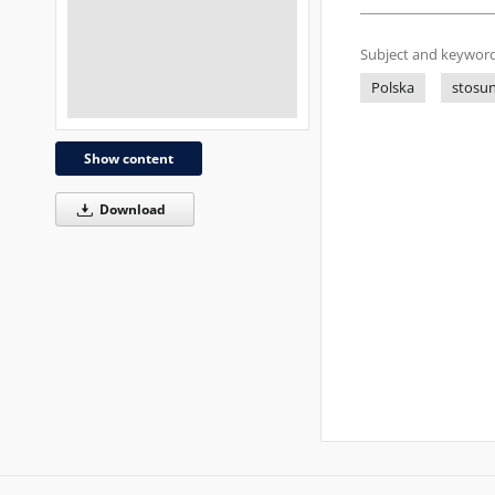
Subject and keyword
Polska
stosu
Show content
Download