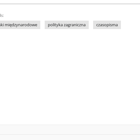
s:
nki międzynarodowe
polityka zagraniczna
czasopisma