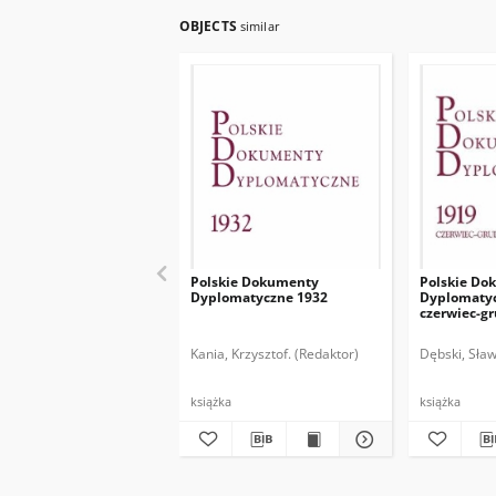
OBJECTS
similar
Polskie Dokumenty
Polskie Do
Dyplomatyczne 1932
Dyplomatyc
czerwiec-g
Kania, Krzysztof. (Redaktor)
Dębski, Sław
książka
książka