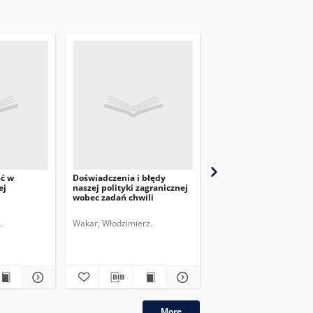
ść w
Doświadczenia i błędy
Przegląd Dyplomatyczn
ej
naszej polityki zagranicznej
pismo poświęcone
wobec zadań chwili
zagadnieniom polityki
międzynarodowej. 1920,
nr 6
.
Wakar, Włodzimierz.
More