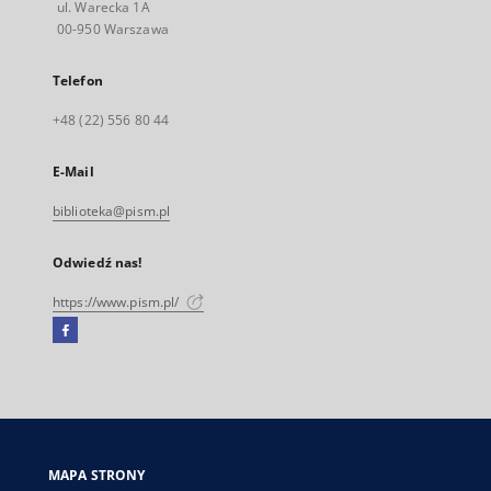
ul. Warecka 1A
00-950 Warszawa
Telefon
+48 (22) 556 80 44
E-Mail
biblioteka@pism.pl
Odwiedź nas!
https://www.pism.pl/
Facebook
Link
zewnętrzny,
otworzy
się
w
nowej
MAPA STRONY
karcie