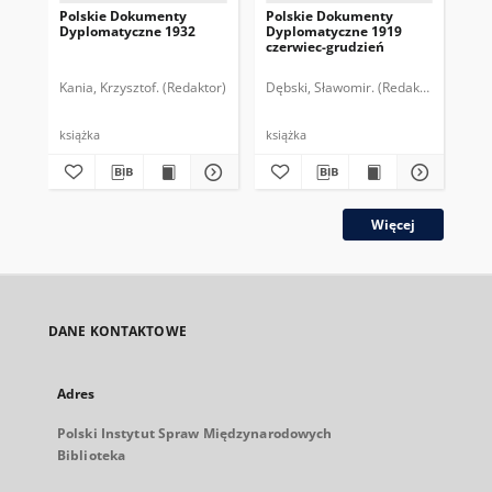
Polskie Dokumenty
Polskie Dokumenty
Wp
Dyplomatyczne 1932
Dyplomatyczne 1919
sy
czerwiec-grudzień
ek
Wie
imp
Kania, Krzysztof. (Redaktor)
Dębski, Sławomir. (Redaktor)
Bor
pol
książka
książka
plik
Więcej
DANE KONTAKTOWE
Adres
Polski Instytut Spraw Międzynarodowych
Biblioteka