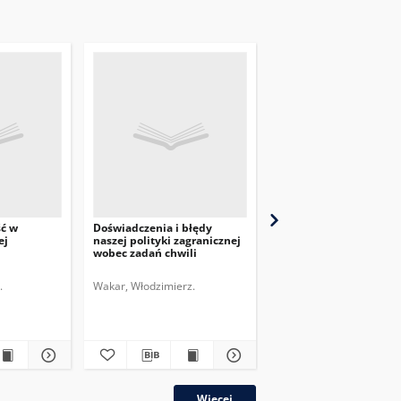
ść w
Doświadczenia i błędy
Przegląd Dyplomatyczn
ej
naszej polityki zagranicznej
pismo poświęcone
wobec zadań chwili
zagadnieniom polityki
międzynarodowej. 1920,
nr 6
.
Wakar, Włodzimierz.
Więcej