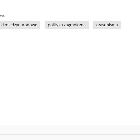
owe:
nki międzynarodowe
polityka zagraniczna
czasopisma