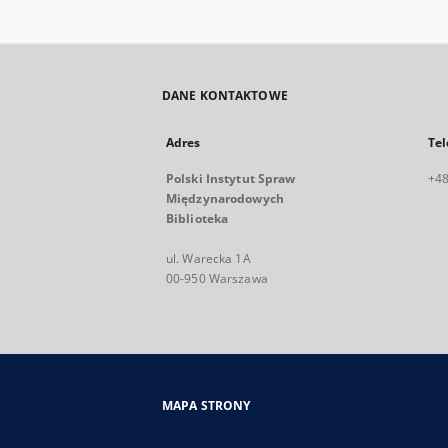
DANE KONTAKTOWE
Adres
Tel
Polski Instytut Spraw
+48
Międzynarodowych
Biblioteka
ul. Warecka 1A
00-950 Warszawa
MAPA STRONY