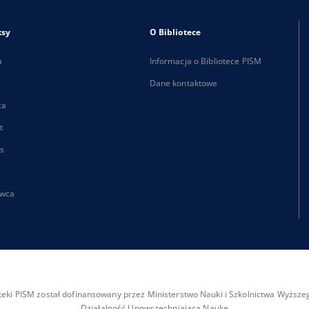
ksy
O Bibliotece
a
Informacja o Bibliotece PISM
Dane kontaktowe
ca
t
s
wca
ioteki PISM został dofinansowany przez Ministerstwo Nauki i Szkolnictwa Wyżs
Działalność Upowszechniająca Naukę