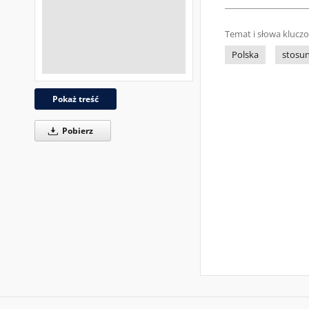
Temat i słowa klucz
Polska
stosu
Pokaż treść
Pobierz