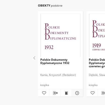
OBIEKTY
podobne
Polskie Dokumenty
Polskie Do
Dyplomatyczne 1932
Dyplomatyc
czerwiec-g
Kania, Krzysztof. (Redaktor)
Dębski, Sław
książka
książka