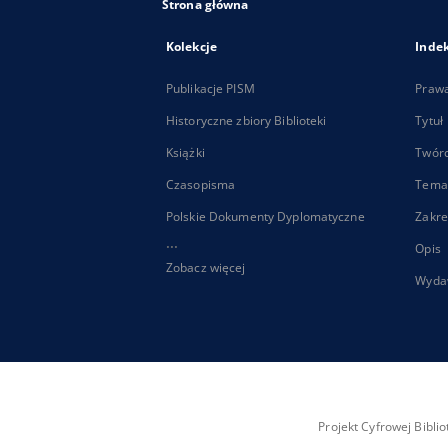
Strona główna
Kolekcje
Inde
Publikacje PISM
Praw
Historyczne zbiory Biblioteki
Tytuł
Książki
Twór
Czasopisma
Tema
Polskie Dokumenty Dyplomatyczne
Zakre
...
Opis
Zobacz więcej
Wyda
Projekt Cyfrowej Bibl