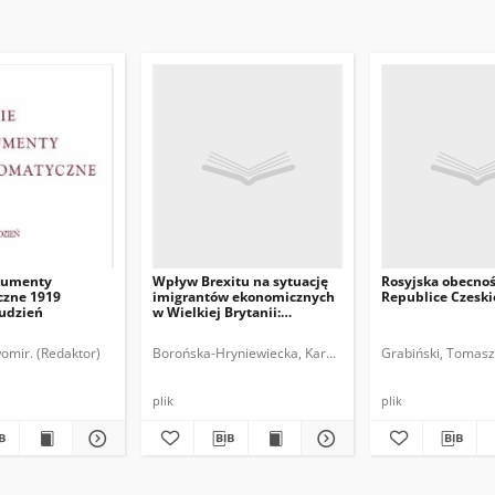
kumenty
Wpływ Brexitu na sytuację
Rosyjska obecno
zne 1919
imigrantów ekonomicznych
Republice Czeski
rudzień
w Wielkiej Brytanii:
implikacje dla Polski i
polskich obywateli
omir. (Redaktor)
Borońska-Hryniewiecka, Karolina.
Grabiński, Tomasz
plik
plik