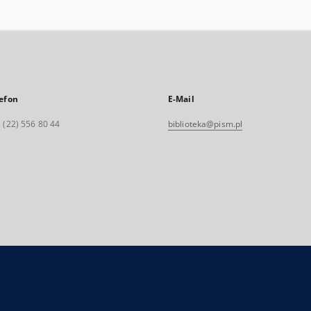
efon
E-Mail
 (22) 556 80 44
biblioteka@pism.pl