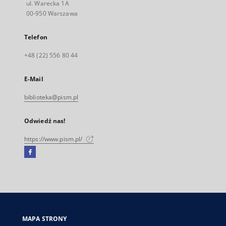
ul. Warecka 1A
00-950 Warszawa
Telefon
+48 (22) 556 80 44
E-Mail
biblioteka@pism.pl
Odwiedź nas!
https://www.pism.pl/
Facebook
Link
zewnętrzny,
otworzy
się
w
nowej
MAPA STRONY
karcie