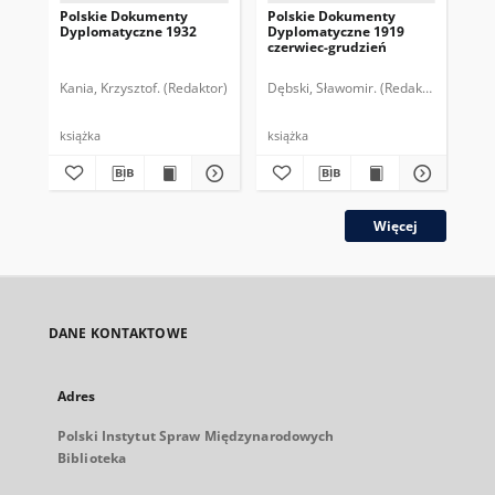
Polskie Dokumenty
Polskie Dokumenty
Wp
Dyplomatyczne 1932
Dyplomatyczne 1919
sy
czerwiec-grudzień
ek
Wie
imp
Kania, Krzysztof. (Redaktor)
Dębski, Sławomir. (Redaktor)
Bor
pol
książka
książka
plik
Więcej
DANE KONTAKTOWE
Adres
Polski Instytut Spraw Międzynarodowych
Biblioteka