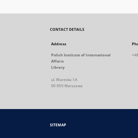
CONTACT DETAILS
Address
Ph
Polish Institute of International
+48
Affairs
Library
ul. Warecka 1A
00-950 Warszawa
SITEMAP