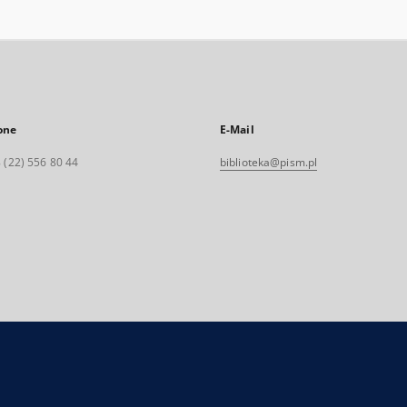
one
E-Mail
 (22) 556 80 44
biblioteka@pism.pl