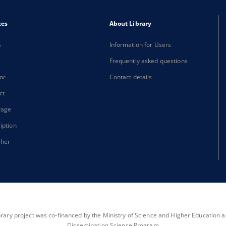
xes
About Library
s
Information for Users
Frequently asked questions
or
Contact details
ct
rage
iption
sher
brary project was co-financed by the Ministry of Science and Higher Education as 
Disseminating Science Program