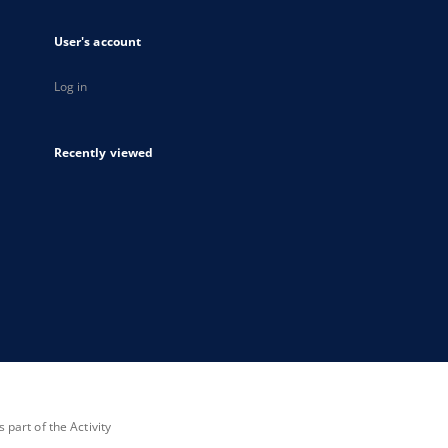
User's account
Log in
Recently viewed
part of the Activity