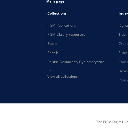
Main page
Collections
Inde
PISM Publications
Right
PISM Library resources
Title
Books
Creat
Serials
Subje
Polskie Dokumenty Dyplomatyczne
Cove
...
Descr
View all collections
Publi
The PISM Digital Li