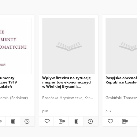
kumenty
Wpływ Brexitu na sytuację
Rosyjska obecno
zne 1919
imigrantów ekonomicznych
Republice Czeski
rudzień
w Wielkiej Brytanii:
implikacje dla Polski i
polskich obywateli
omir. (Redaktor)
Borońska-Hryniewiecka, Karolina.
Grabiński, Tomasz
plik
plik