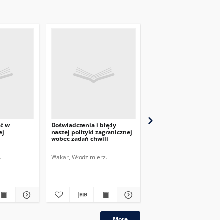
ść w
Doświadczenia i błędy
Przegląd Dyplomatyczn
ej
naszej polityki zagranicznej
pismo poświęcone
wobec zadań chwili
zagadnieniom polityki
międzynarodowej. 1920,
nr 6
.
Wakar, Włodzimierz.
More