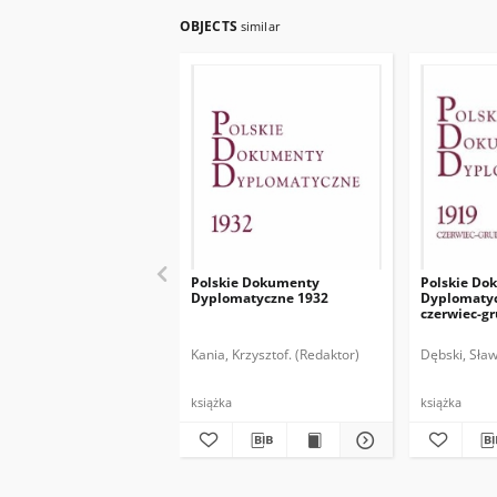
OBJECTS
similar
Polskie Dokumenty
Polskie Do
Dyplomatyczne 1932
Dyplomatyc
czerwiec-g
Kania, Krzysztof. (Redaktor)
Dębski, Sław
książka
książka