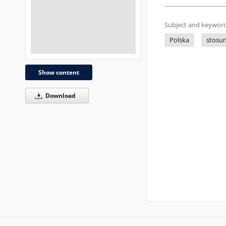
Subject and keyword
Polska
stosu
Show content
Download