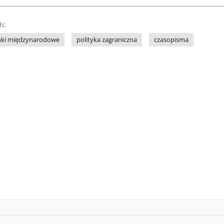
s:
nki międzynarodowe
polityka zagraniczna
czasopisma