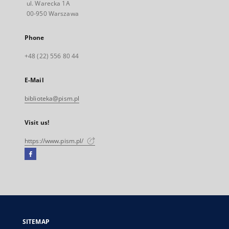
ul. Warecka 1A
00-950 Warszawa
Phone
+48 (22) 556 80 44
E-Mail
biblioteka@pism.pl
Visit us!
https://www.pism.pl/
Facebook
External
link,
will
open
in
a
SITEMAP
new