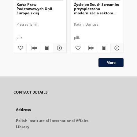
Karta Praw
Życie po South Streamie:
Pak
Podstawowych Unii
przyspieszona
eta
Europejskiej
modernizacja sektora
wz
gazowego Bułgarii
en
Pietras, Emil.
Kałan, Dariusz.
Gaw
plik
plik
plik
More
CONTACT DETAILS
Address
Polish Institute of International Affairs
Library