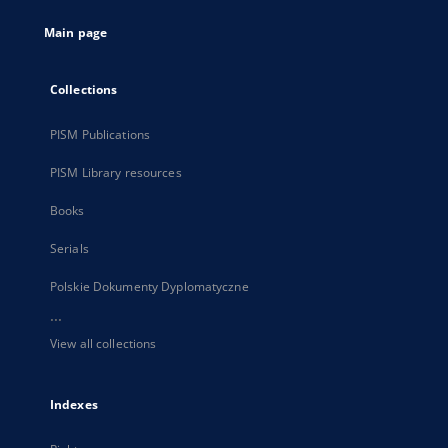
tab
Main page
Collections
PISM Publications
PISM Library resources
Books
Serials
Polskie Dokumenty Dyplomatyczne
...
View all collections
Indexes